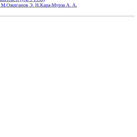
 М.
Ожиганов Э. Н.
Кара-Мурза А. А.