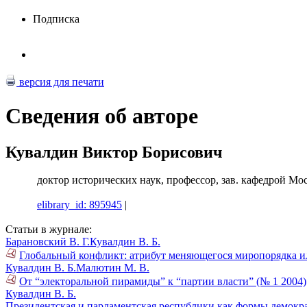
Подписка
версия для печати
Сведения об авторе
Кувалдин Виктор Борисович
доктор исторических наук, профессор, зав. кафедрой 
elibrary_id: 895945
|
Статьи в журнале:
Барановский В. Г.
Кувалдин В. Б.
Глобальный конфликт: атрибут меняющегося миропорядка и
Кувалдин В. Б.
Малютин М. В.
От “электоральной пирамиды” к “партии власти” (№ 1 2004)
Кувалдин В. Б.
Президентская и парламентская республики как формы демокра