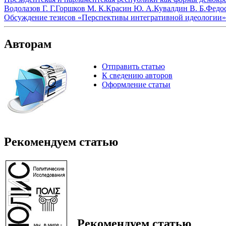
Водолазов Г. Г.
Горшков М. К.
Красин Ю. А.
Кувалдин В. Б.
Федос
Обсуждение тезисов «Перспективы интегративной идеологии» 
Авторам
Отправить статью
К сведению авторов
Оформление статьи
Рекомендуем статью
Рекомендуем статью