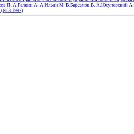
ов П. А.
Галкин А. А.
Ильин М. В.
Барсамов В. А.
Юсуповский А.
(№ 3 1997)