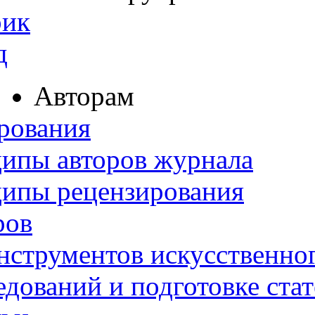
рик
д
Авторам
рования
ипы авторов журнала
ципы рецензирования
ров
нструментов искусственног
дований и подготовке ста