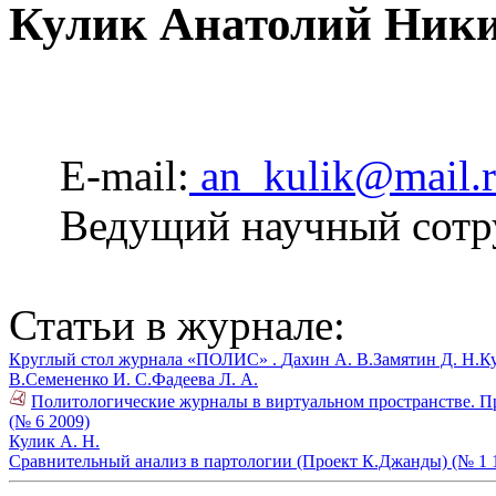
Кулик Анатолий Ник
E-mail:
an_kulik@mail.
Ведущий научный сот
Статьи в журнале:
Круглый стол журнала «ПОЛИС» .
Дахин А. В.
Замятин Д. Н.
К
В.
Семененко И. С.
Фадеева Л. А.
Политологические журналы в виртуальном пространстве. През
(№ 6 2009)
Кулик А. Н.
Сравнительный анализ в партологии (Проект К.Джанды) (№ 1 