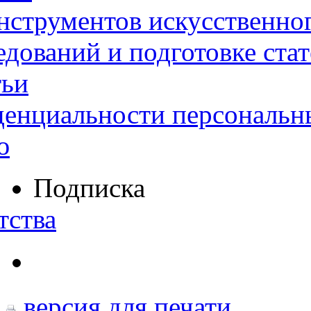
нструментов искусственног
дований и подготовке ста
тьи
денциальности персональн
ю
Подписка
тства
версия для печати