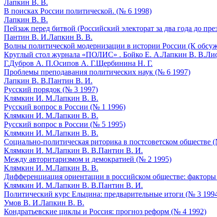
Лапкин В. В.
В поисках России политической. (№ 6 1998)
Лапкин В. В.
Пейзаж перед битвой (Российский электорат за два года до пре
Пантин В. И.
Лапкин В. В.
Волны политической модернизации в истории России (К обсуж
Круглый стол журнала «ПОЛИС» .
Бойко Е. А.
Лапкин В. В.
Лиф
Г.
Дубров А. П.
Осипов А. Г.
Щербинина Н. Г.
Проблемы преподавания политических наук (№ 6 1997)
Лапкин В. В.
Пантин В. И.
Русский порядок (№ 3 1997)
Клямкин И. М.
Лапкин В. В.
Русский вопрос в России (№ 1 1996)
Клямкин И. М.
Лапкин В. В.
Русский вопрос в России (№ 5 1995)
Клямкин И. М.
Лапкин В. В.
Социально-политическая риторика в постсоветском обществе (
Клямкин И. М.
Лапкин В. В.
Пантин В. И.
Между авторитаризмом и демократией (№ 2 1995)
Клямкин И. М.
Лапкин В. В.
Дифференциация ориентации в российском обществе: факторы 
Клямкин И. М.
Лапкин В. В.
Пантин В. И.
Политический курс Ельцина: предварительные итоги (№ 3 199
Умов В. И.
Лапкин В. В.
Кондратьевские циклы и Россия: прогноз реформ (№ 4 1992)