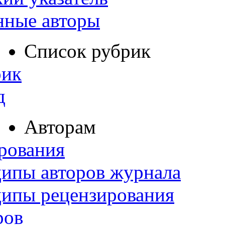
нные авторы
Список рубрик
рик
д
Авторам
рования
ипы авторов журнала
ципы рецензирования
ров