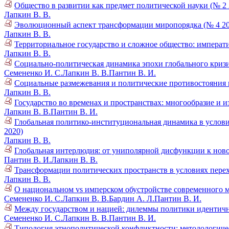
Общество в развитии как предмет политической науки (№ 2 
Лапкин В. В.
Эволюционный аспект трансформации миропорядка (№ 4 20
Лапкин В. В.
Территориальное государство и сложное общество: императ
Лапкин В. В.
Социально-политическая динамика эпохи глобального кризи
Семененко И. С.
Лапкин В. В.
Пантин В. И.
Социальные размежевания и политические противостояния в
Лапкин В. В.
Государство во временах и пространствах: многообразие и и
Лапкин В. В.
Пантин В. И.
Глобальная политико-институциональная динамика в услови
2020)
Лапкин В. В.
Глобальная интерлюдия: от униполярной дисфункции к нов
Пантин В. И.
Лапкин В. В.
Трансформации политических пространств в условиях пере
Лапкин В. В.
О национальном vs имперском обустройстве современного м
Семененко И. С.
Лапкин В. В.
Бардин А. Л.
Пантин В. И.
Между государством и нацией: дилеммы политики идентично
Семененко И. С.
Лапкин В. В.
Пантин В. И.
Типология этнополитической конфликтности: методологиче