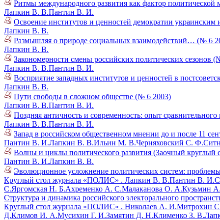
Ритмы международного развития как фактор политической 
Лапкин В. В.
Пантин В. И.
Освоение институтов и ценностей демократии украинским и
Лапкин В. В.
Размышляя о природе социальных взаимодействий… (№ 6 2
Лапкин В. В.
Закономерности смены российских политических сезонов (№
Лапкин В. В.
Пантин В. И.
Восприятие западных институтов и ценностей в постсоветск
Лапкин В. В.
Пути свободы в сложном обществе (№ 6 2003)
Лапкин В. В.
Пантин В. И.
Поздняя античность и современность: опыт сравнительного 
Лапкин В. В.
Пантин В. И.
Запад в российском общественном мнении до и после 11 сент
Пантин В. И.
Лапкин В. В.
Ильин М. В.
Черняховский С. Ф.
Ситн
Волны и циклы политического развития (Заочный круглый с
Пантин В. И.
Лапкин В. В.
Эволюционное усложнение политических систем: проблемы 
Круглый стол журнала «ПОЛИС» .
Лапкин В. В.
Пантин В. И.
С
С.
Яргомская Н. Б.
Ахременко А. С.
Малаканова О. А.
Кузьмин А.
Структура и динамика российского электорального пространств
Круглый стол журнала «ПОЛИС» .
Николаев А. И.
Митрохин С.
Д.
Климов И. А.
Мусихин Г. И.
Замятин Д. Н.
Клименко З. В.
Лапк