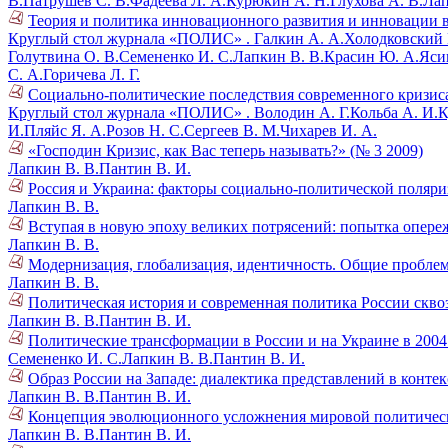
В.
Патрушев С. В.
Фадеева Л. А.
Курюкин А. Н.
Глухова А. В.
Лап
Теория и политика инновационного развития и инновации в
Круглый стол журнала «ПОЛИС» .
Галкин А. А.
Холодковский К
Голутвина О. В.
Семененко И. С.
Лапкин В. В.
Красин Ю. А.
Ясин
С. А.
Горичева Л. Г.
Социально-политические последствия современного кризиса
Круглый стол журнала «ПОЛИС» .
Володин А. Г.
Кольба А. И.
К
И.
Пляйс Я. А.
Розов Н. С.
Сергеев В. М.
Чихарев И. А.
«Господин Кризис, как Вас теперь называть?» (№ 3 2009)
Лапкин В. В.
Пантин В. И.
Россия и Украина: факторы социально-политической поляри
Лапкин В. В.
Вступая в новую эпоху великих потрясений: попытка опере
Лапкин В. В.
Модернизация, глобализация, идентичность. Общие проблем
Лапкин В. В.
Политическая история и современная политика России скво
Лапкин В. В.
Пантин В. И.
Политические трансформации в России и на Украине в 2004 
Семененко И. С.
Лапкин В. В.
Пантин В. И.
Образ России на Западе: диалектика представлений в контек
Лапкин В. В.
Пантин В. И.
Концепция эволюционного усложнения мировой политическо
Лапкин В. В.
Пантин В. И.