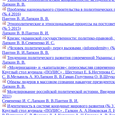
Лапкин В. В.
Проблемы национального строительства в полиэтнических п
(№ 4 2016)
Пантин В. И.
Лапкин В. В.
Этнополитические и этносоциальные процессы на постсовет
(№ 5 2015)
Лапкин В. В.
Пантин В. И.
Кризис украинской государственности: политико-правовой,
Лапкин В. В.
Семененко И. С.
«Человек политический» перед вызовами «infomodernity» (№
Пантин В. И.
Лапкин В. В.
Тенденции политического развития современной Украины: о
Лапкин В. В.
«Модернизация» и «капитализм»: переосмысляя современное
Круглый стол журнала «ПОЛИС» .
Шестопал Е. Б.
Нестерова С.
С. В.
Мельвиль А. Ю.
Лапкин В. В.
Гаман-Голутвина О. В.
Штуки
Образы лидеров в массовом сознании накануне президентск
Лапкин В. В.
Моделирование российской политической истории. Введени
2011)
Семененко И. С.
Лапкин В. В.
Пантин В. И.
Идентичность в системе координат мирового развития (№ 3 
Круглый стол журнала «ПОЛИС» .
Галкин А. А.
Никовская Л. 