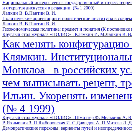
Национальный интерес versus государственный интерес: теоре
и открытая дискуссия в редакции. (№ 1 2000)
Лапкин В. В.
Пантин В. И.
Политические ориентации и политические институты в соврем
Лапкин В. В.
Пантин В. И.
Геоэкономическая политика: предмет и понятия (К постановке 
Круглый стол журнала «ПОЛИС» .
Клямкин И. М.
Лапкин В. В
Как менять конфигурацию 
Клямкин. Институциональ
Монклоа_ в российских ус
чем выписывать рецепт, тр
Ильин. Укоренять изменени
(№ 4 1999)
Круглый стол журнала «ПОЛИС» .
Шмиттер Ф.
Мельвиль А. Ю
В.
Яхимович З. П.
Яжборовская И. С.
Давыдов А. П.
Митева Л. Д
Демократические переходы: варианты путей и неопределенность