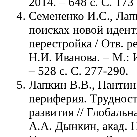
2014. – 648 с. С. 173
Семененко И.С., Лап
поисках новой идент
перестройка / Отв. р
Н.И. Иванова. – М.: 
– 528 с. С. 277-290.
Лапкин В.В., Пантин
периферия. Труднос
развития // Глобальна
А.А. Дынкин, акад. Н