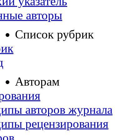
ий указатель
нные авторы
Список рубрик
рик
д
Авторам
рования
ипы авторов журнала
ципы рецензирования
ров