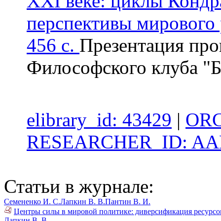
XXI веке: циклы Кондр
перспективы мирового 
456 с.
Презентация про
Философского клуба "Б
elibrary_id: 43429
|
ORC
RESEARCHER_ID: AAB
Статьи в журнале:
Семененко И. С.
Лапкин В. В.
Пантин В. И.
Центры силы в мировой политике: диверсификация ресурсов
Лапкин В. В.