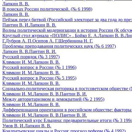
Лапкин В. В.
В поисках России политической. (№ 6 1998)
Лапкин В. В.
Пейзаж перед битвой (Российский электорат за два года до пре
Пантин В. И.
Лапкин В. В.
Волны политической модернизации в истории России (К обсуж
Круглый стол журнала «ПОЛИС» .
Бойко Е. А.
Лапкин В. В.
Лиф
Г.
Дубров А. П.
Осипов А. Г.
Щербинина Н. Г.
Проблемы преподавания политических наук (№ 6 1997)
Лапкин В. В.
Пантин В. И.
Русский порядок (№ 3 1997)
Клямкин И. М.
Лапкин В. В.
Русский вопрос в России (№ 1 1996)
Клямкин И. М.
Лапкин В. В.
Русский вопрос в России (№ 5 1995)
Клямкин И. М.
Лапкин В. В.
Социально-политическая риторика в постсоветском обществе (
Клямкин И. М.
Лапкин В. В.
Пантин В. И.
Между авторитаризмом и демократией (№ 2 1995)
Клямкин И. М.
Лапкин В. В.
Дифференциация ориентации в российском обществе: факторы 
Клямкин И. М.
Лапкин В. В.
Пантин В. И.
Политический курс Ельцина: предварительные итоги (№ 3 199
Умов В. И.
Лапкин В. В.
Кондратьевские циклы и Россия: прогноз реформ (№ 4 1992)