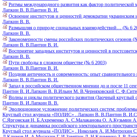
Ритмы международного развития как фактор политической 
Лапкин В. В.
Пантин В. И.
Освоение институтов и ценностей демократии украинским и
Лапкин В. В.
Размышляя о природе социальных взаимодействий… (№ 6 2
Лапкин В. В.
Закономерности смены российских политических сезонов (№
Лапкин В. В.
Пантин В. И.
Восприятие западных институтов и ценностей в постсоветск
Лапкин В. В.
Пути свободы в сложном обществе (№ 6 2003)
Лапкин В. В.
Пантин В. И.
Поздняя античность и современность: опыт сравнительного 
Лапкин В. В.
Пантин В. И.
Запад в российском общественном мнении до и после 11 сент
Пантин В. И.
Лапкин В. В.
Ильин М. В.
Черняховский С. Ф.
Ситн
Волны и циклы политического развития (Заочный круглый с
Пантин В. И.
Лапкин В. В.
Эволюционное усложнение политических систем: проблемы 
Круглый стол журнала «ПОЛИС» .
Лапкин В. В.
Пантин В. И.
С
С.
Яргомская Н. Б.
Ахременко А. С.
Малаканова О. А.
Кузьмин А.
Структура и динамика российского электорального пространств
Круглый стол журнала «ПОЛИС» .
Николаев А. И.
Митрохин С.
Д.
Климов И. А.
Мусихин Г. И.
Замятин Д. Н.
Клименко З. В.
Лапк