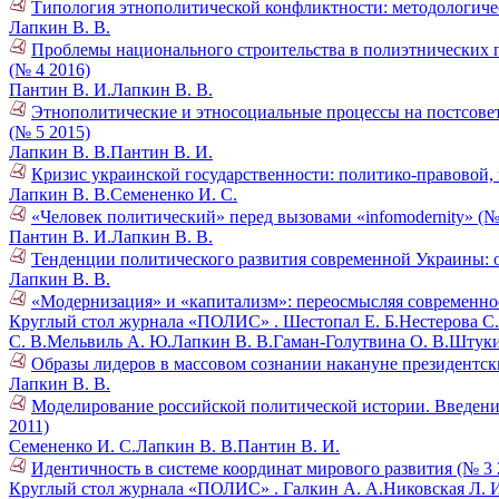
Типология этнополитической конфликтности: методологиче
Лапкин В. В.
Проблемы национального строительства в полиэтнических п
(№ 4 2016)
Пантин В. И.
Лапкин В. В.
Этнополитические и этносоциальные процессы на постсовет
(№ 5 2015)
Лапкин В. В.
Пантин В. И.
Кризис украинской государственности: политико-правовой,
Лапкин В. В.
Семененко И. С.
«Человек политический» перед вызовами «infomodernity» (№
Пантин В. И.
Лапкин В. В.
Тенденции политического развития современной Украины: о
Лапкин В. В.
«Модернизация» и «капитализм»: переосмысляя современное
Круглый стол журнала «ПОЛИС» .
Шестопал Е. Б.
Нестерова С.
С. В.
Мельвиль А. Ю.
Лапкин В. В.
Гаман-Голутвина О. В.
Штуки
Образы лидеров в массовом сознании накануне президентск
Лапкин В. В.
Моделирование российской политической истории. Введени
2011)
Семененко И. С.
Лапкин В. В.
Пантин В. И.
Идентичность в системе координат мирового развития (№ 3 
Круглый стол журнала «ПОЛИС» .
Галкин А. А.
Никовская Л. 