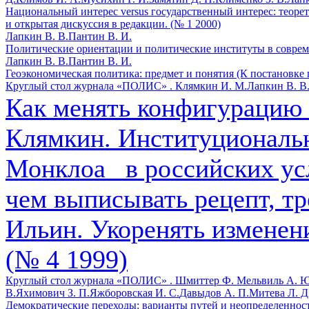
Национальный интерес versus государственный интерес: теоре
и открытая дискуссия в редакции. (№ 1 2000)
Лапкин В. В.
Пантин В. И.
Политические ориентации и политические институты в соврем
Лапкин В. В.
Пантин В. И.
Геоэкономическая политика: предмет и понятия (К постановке 
Круглый стол журнала «ПОЛИС» .
Клямкин И. М.
Лапкин В. В
Как менять конфигурацию 
Клямкин. Институциональ
Монклоа_ в российских ус
чем выписывать рецепт, тр
Ильин. Укоренять изменени
(№ 4 1999)
Круглый стол журнала «ПОЛИС» .
Шмиттер Ф.
Мельвиль А. Ю
В.
Яхимович З. П.
Яжборовская И. С.
Давыдов А. П.
Митева Л. Д
Демократические переходы: варианты путей и неопределенность