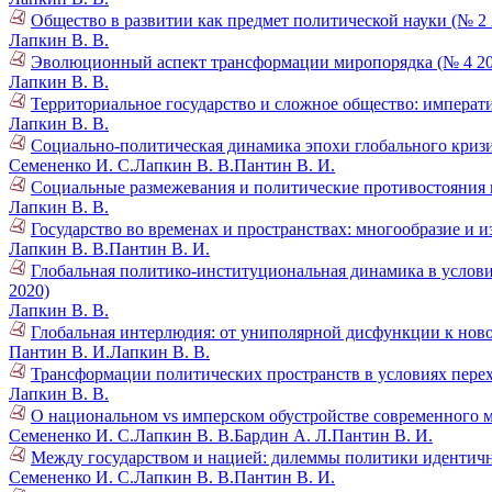
Общество в развитии как предмет политической науки (№ 2 
Лапкин В. В.
Эволюционный аспект трансформации миропорядка (№ 4 20
Лапкин В. В.
Территориальное государство и сложное общество: императ
Лапкин В. В.
Социально-политическая динамика эпохи глобального кризи
Семененко И. С.
Лапкин В. В.
Пантин В. И.
Социальные размежевания и политические противостояния в
Лапкин В. В.
Государство во временах и пространствах: многообразие и и
Лапкин В. В.
Пантин В. И.
Глобальная политико-институциональная динамика в услови
2020)
Лапкин В. В.
Глобальная интерлюдия: от униполярной дисфункции к нов
Пантин В. И.
Лапкин В. В.
Трансформации политических пространств в условиях пере
Лапкин В. В.
О национальном vs имперском обустройстве современного м
Семененко И. С.
Лапкин В. В.
Бардин А. Л.
Пантин В. И.
Между государством и нацией: дилеммы политики идентично
Семененко И. С.
Лапкин В. В.
Пантин В. И.