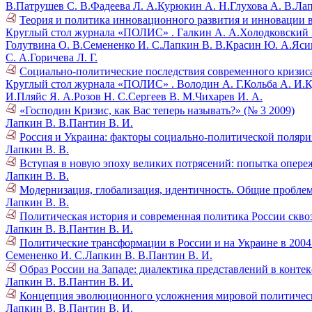
В.
Патрушев С. В.
Фадеева Л. А.
Курюкин А. Н.
Глухова А. В.
Лап
Теория и политика инновационного развития и инновации в
Круглый стол журнала «ПОЛИС» .
Галкин А. А.
Холодковский К
Голутвина О. В.
Семененко И. С.
Лапкин В. В.
Красин Ю. А.
Ясин
С. А.
Горичева Л. Г.
Социально-политические последствия современного кризиса
Круглый стол журнала «ПОЛИС» .
Володин А. Г.
Кольба А. И.
К
И.
Пляйс Я. А.
Розов Н. С.
Сергеев В. М.
Чихарев И. А.
«Господин Кризис, как Вас теперь называть?» (№ 3 2009)
Лапкин В. В.
Пантин В. И.
Россия и Украина: факторы социально-политической поляри
Лапкин В. В.
Вступая в новую эпоху великих потрясений: попытка опере
Лапкин В. В.
Модернизация, глобализация, идентичность. Общие проблем
Лапкин В. В.
Политическая история и современная политика России скво
Лапкин В. В.
Пантин В. И.
Политические трансформации в России и на Украине в 2004 
Семененко И. С.
Лапкин В. В.
Пантин В. И.
Образ России на Западе: диалектика представлений в контек
Лапкин В. В.
Пантин В. И.
Концепция эволюционного усложнения мировой политическо
Лапкин В. В.
Пантин В. И.