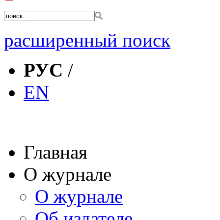
расширенный поиск
РУС
/
EN
Главная
О журнале
О журнале
Об издателе