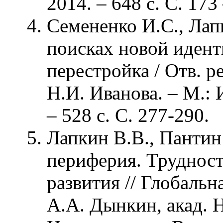
2014. – 648 с. С. 173
Семененко И.С., Лап
поисках новой идент
перестройка / Отв. р
Н.И. Иванова. – М.: 
– 528 с. С. 277-290.
Лапкин В.В., Пантин
периферия. Труднос
развития // Глобальна
А.А. Дынкин, акад. Н