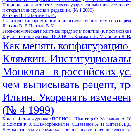
Национальный интерес versus государственный интерес: теоре
и открытая дискуссия в редакции. (№ 1 2000)
Лапкин В. В.
Пантин В. И.
Политические ориентации и политические институты в соврем
Лапкин В. В.
Пантин В. И.
Геоэкономическая политика: предмет и понятия (К постановке 
Круглый стол журнала «ПОЛИС» .
Клямкин И. М.
Лапкин В. В
Как менять конфигурацию 
Клямкин. Институциональ
Монклоа_ в российских ус
чем выписывать рецепт, тр
Ильин. Укоренять изменени
(№ 4 1999)
Круглый стол журнала «ПОЛИС» .
Шмиттер Ф.
Мельвиль А. Ю
В.
Яхимович З. П.
Яжборовская И. С.
Давыдов А. П.
Митева Л. Д
Демократические переходы: варианты путей и неопределенность