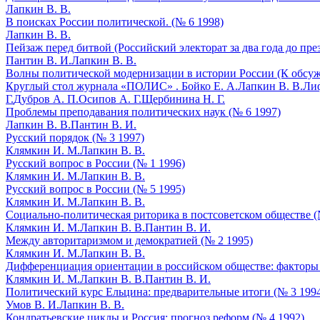
Лапкин В. В.
В поисках России политической. (№ 6 1998)
Лапкин В. В.
Пейзаж перед битвой (Российский электорат за два года до пре
Пантин В. И.
Лапкин В. В.
Волны политической модернизации в истории России (К обсуж
Круглый стол журнала «ПОЛИС» .
Бойко Е. А.
Лапкин В. В.
Лиф
Г.
Дубров А. П.
Осипов А. Г.
Щербинина Н. Г.
Проблемы преподавания политических наук (№ 6 1997)
Лапкин В. В.
Пантин В. И.
Русский порядок (№ 3 1997)
Клямкин И. М.
Лапкин В. В.
Русский вопрос в России (№ 1 1996)
Клямкин И. М.
Лапкин В. В.
Русский вопрос в России (№ 5 1995)
Клямкин И. М.
Лапкин В. В.
Социально-политическая риторика в постсоветском обществе (
Клямкин И. М.
Лапкин В. В.
Пантин В. И.
Между авторитаризмом и демократией (№ 2 1995)
Клямкин И. М.
Лапкин В. В.
Дифференциация ориентации в российском обществе: факторы 
Клямкин И. М.
Лапкин В. В.
Пантин В. И.
Политический курс Ельцина: предварительные итоги (№ 3 199
Умов В. И.
Лапкин В. В.
Кондратьевские циклы и Россия: прогноз реформ (№ 4 1992)