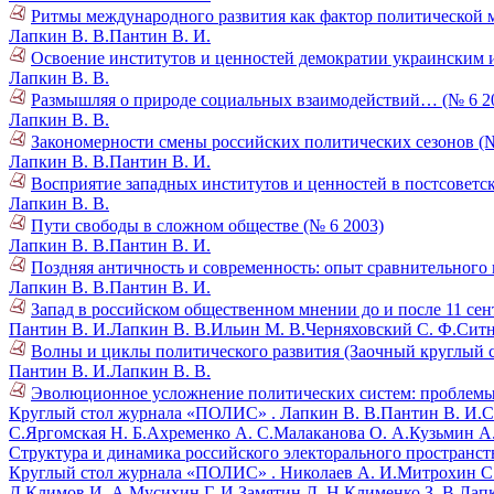
Ритмы международного развития как фактор политической 
Лапкин В. В.
Пантин В. И.
Освоение институтов и ценностей демократии украинским и
Лапкин В. В.
Размышляя о природе социальных взаимодействий… (№ 6 2
Лапкин В. В.
Закономерности смены российских политических сезонов (№
Лапкин В. В.
Пантин В. И.
Восприятие западных институтов и ценностей в постсоветск
Лапкин В. В.
Пути свободы в сложном обществе (№ 6 2003)
Лапкин В. В.
Пантин В. И.
Поздняя античность и современность: опыт сравнительного 
Лапкин В. В.
Пантин В. И.
Запад в российском общественном мнении до и после 11 сент
Пантин В. И.
Лапкин В. В.
Ильин М. В.
Черняховский С. Ф.
Ситн
Волны и циклы политического развития (Заочный круглый с
Пантин В. И.
Лапкин В. В.
Эволюционное усложнение политических систем: проблемы 
Круглый стол журнала «ПОЛИС» .
Лапкин В. В.
Пантин В. И.
С
С.
Яргомская Н. Б.
Ахременко А. С.
Малаканова О. А.
Кузьмин А.
Структура и динамика российского электорального пространств
Круглый стол журнала «ПОЛИС» .
Николаев А. И.
Митрохин С.
Д.
Климов И. А.
Мусихин Г. И.
Замятин Д. Н.
Клименко З. В.
Лапк