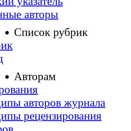
ий указатель
нные авторы
Список рубрик
рик
д
Авторам
рования
ипы авторов журнала
ципы рецензирования
ров