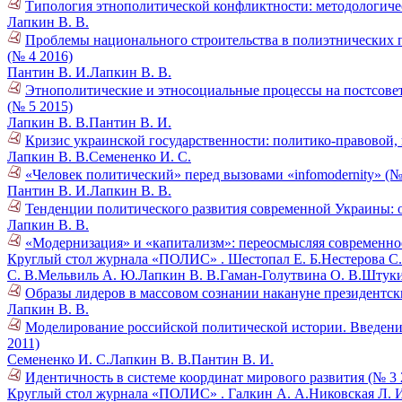
Типология этнополитической конфликтности: методологиче
Лапкин В. В.
Проблемы национального строительства в полиэтнических п
(№ 4 2016)
Пантин В. И.
Лапкин В. В.
Этнополитические и этносоциальные процессы на постсовет
(№ 5 2015)
Лапкин В. В.
Пантин В. И.
Кризис украинской государственности: политико-правовой,
Лапкин В. В.
Семененко И. С.
«Человек политический» перед вызовами «infomodernity» (№
Пантин В. И.
Лапкин В. В.
Тенденции политического развития современной Украины: о
Лапкин В. В.
«Модернизация» и «капитализм»: переосмысляя современное
Круглый стол журнала «ПОЛИС» .
Шестопал Е. Б.
Нестерова С.
С. В.
Мельвиль А. Ю.
Лапкин В. В.
Гаман-Голутвина О. В.
Штуки
Образы лидеров в массовом сознании накануне президентск
Лапкин В. В.
Моделирование российской политической истории. Введени
2011)
Семененко И. С.
Лапкин В. В.
Пантин В. И.
Идентичность в системе координат мирового развития (№ 3 
Круглый стол журнала «ПОЛИС» .
Галкин А. А.
Никовская Л. 