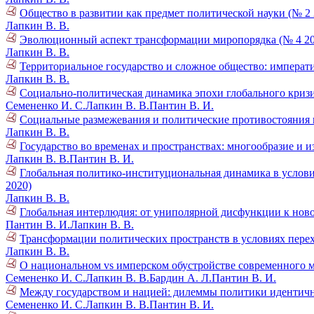
Общество в развитии как предмет политической науки (№ 2 
Лапкин В. В.
Эволюционный аспект трансформации миропорядка (№ 4 20
Лапкин В. В.
Территориальное государство и сложное общество: императ
Лапкин В. В.
Социально-политическая динамика эпохи глобального кризи
Семененко И. С.
Лапкин В. В.
Пантин В. И.
Социальные размежевания и политические противостояния в
Лапкин В. В.
Государство во временах и пространствах: многообразие и и
Лапкин В. В.
Пантин В. И.
Глобальная политико-институциональная динамика в услови
2020)
Лапкин В. В.
Глобальная интерлюдия: от униполярной дисфункции к нов
Пантин В. И.
Лапкин В. В.
Трансформации политических пространств в условиях пере
Лапкин В. В.
О национальном vs имперском обустройстве современного м
Семененко И. С.
Лапкин В. В.
Бардин А. Л.
Пантин В. И.
Между государством и нацией: дилеммы политики идентично
Семененко И. С.
Лапкин В. В.
Пантин В. И.