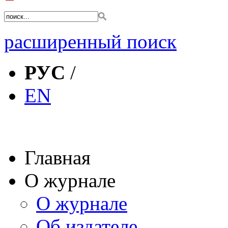
расширенный поиск
РУС
/
EN
Главная
О журнале
О журнале
Об издателе