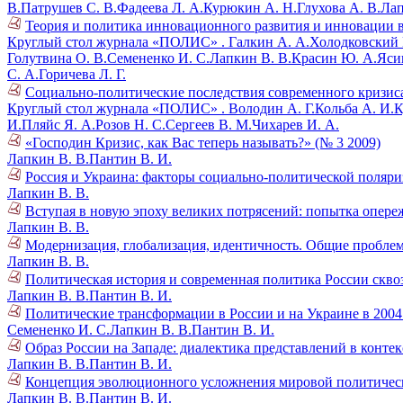
В.
Патрушев С. В.
Фадеева Л. А.
Курюкин А. Н.
Глухова А. В.
Лап
Теория и политика инновационного развития и инновации в
Круглый стол журнала «ПОЛИС» .
Галкин А. А.
Холодковский К
Голутвина О. В.
Семененко И. С.
Лапкин В. В.
Красин Ю. А.
Ясин
С. А.
Горичева Л. Г.
Социально-политические последствия современного кризиса
Круглый стол журнала «ПОЛИС» .
Володин А. Г.
Кольба А. И.
К
И.
Пляйс Я. А.
Розов Н. С.
Сергеев В. М.
Чихарев И. А.
«Господин Кризис, как Вас теперь называть?» (№ 3 2009)
Лапкин В. В.
Пантин В. И.
Россия и Украина: факторы социально-политической поляри
Лапкин В. В.
Вступая в новую эпоху великих потрясений: попытка опере
Лапкин В. В.
Модернизация, глобализация, идентичность. Общие проблем
Лапкин В. В.
Политическая история и современная политика России скво
Лапкин В. В.
Пантин В. И.
Политические трансформации в России и на Украине в 2004 
Семененко И. С.
Лапкин В. В.
Пантин В. И.
Образ России на Западе: диалектика представлений в контек
Лапкин В. В.
Пантин В. И.
Концепция эволюционного усложнения мировой политическо
Лапкин В. В.
Пантин В. И.