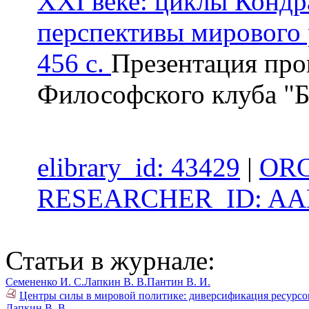
XXI веке: циклы Кондр
перспективы мирового 
456 с.
Презентация про
Философского клуба "Б
elibrary_id: 43429
|
ORC
RESEARCHER_ID: AAB
Статьи в журнале:
Семененко И. С.
Лапкин В. В.
Пантин В. И.
Центры силы в мировой политике: диверсификация ресурсов
Лапкин В. В.