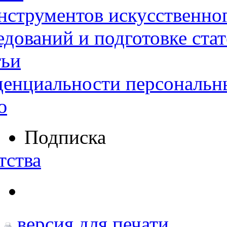
нструментов искусственног
дований и подготовке ста
тьи
денциальности персональн
ю
Подписка
тства
версия для печати