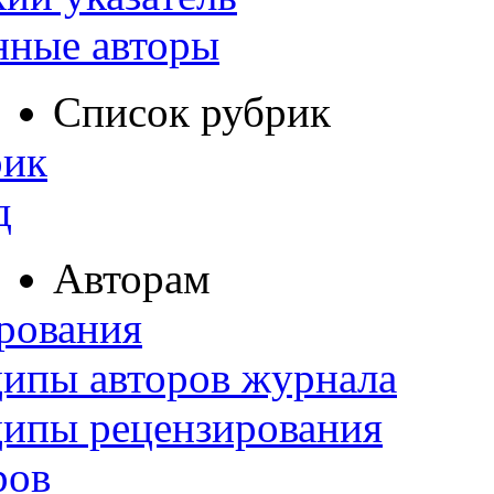
нные авторы
Список рубрик
рик
д
Авторам
рования
ипы авторов журнала
ципы рецензирования
ров