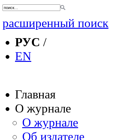
расширенный поиск
РУС
/
EN
Главная
О журнале
О журнале
Об издателе