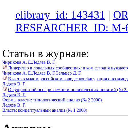
elibrary_id: 143431
|
OR
RESEARCHER_ID: M-6
Статьи в журнале:
Чирикова А. Е.
Ледяев В. Г.
Лидерство в локальных сообществах: в ком сегодня нуждает
Чирикова А. Е.
Ледяев В. Г.
Сельцер Д. Г.
Власть в малом российском городе: конфигурация и взаимод
Ледяев В. Г.
О сущностной оспариваемости политических понятий (№ 2 
Ледяев В. Г.
Формы власти: типологический анализ (№ 2 2000)
Ледяев В. Г.
Власть: концептуальный анализ (№ 1 2000)