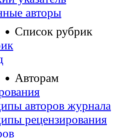
нные авторы
Список рубрик
рик
д
Авторам
рования
ипы авторов журнала
ципы рецензирования
ров