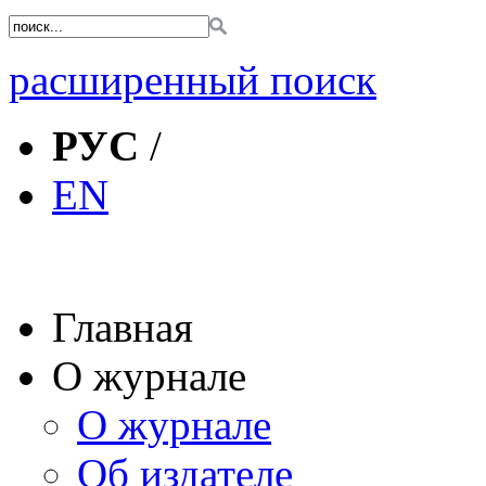
расширенный поиск
РУС
/
EN
Главная
О журнале
О журнале
Об издателе