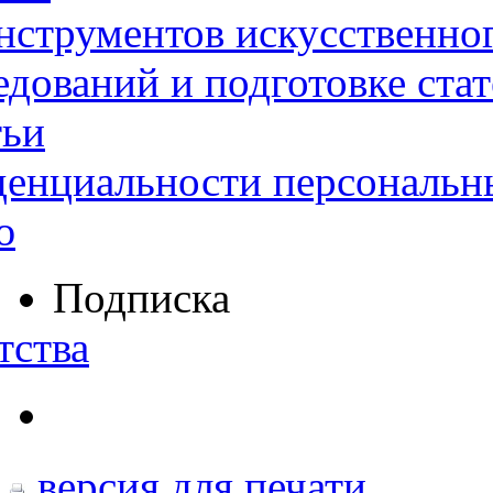
нструментов искусственног
дований и подготовке ста
тьи
денциальности персональн
ю
Подписка
тства
версия для печати