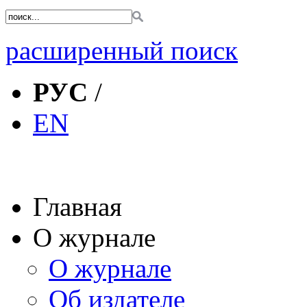
расширенный поиск
РУС
/
EN
Главная
О журнале
О журнале
Об издателе