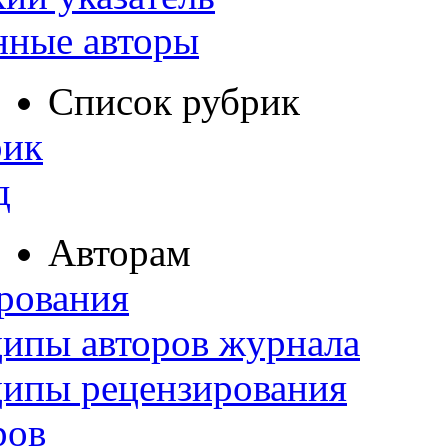
нные авторы
Список рубрик
рик
д
Авторам
рования
ипы авторов журнала
ципы рецензирования
ров