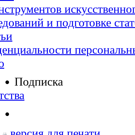
нструментов искусственног
дований и подготовке ста
тьи
денциальности персональн
ю
Подписка
тства
версия для печати