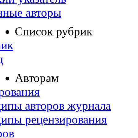
нные авторы
Список рубрик
рик
д
Авторам
рования
ипы авторов журнала
ципы рецензирования
ров