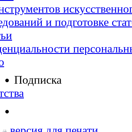
нструментов искусственног
дований и подготовке ста
тьи
денциальности персональн
ю
Подписка
тства
версия для печати