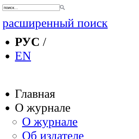
расширенный поиск
РУС
/
EN
Главная
О журнале
О журнале
Об издателе