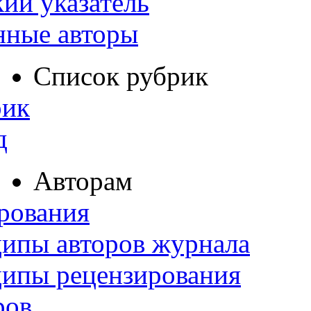
ий указатель
нные авторы
Список рубрик
рик
д
Авторам
рования
ипы авторов журнала
ципы рецензирования
ров