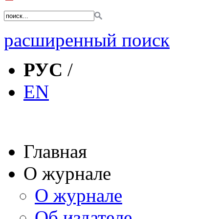
расширенный поиск
РУС
/
EN
Главная
О журнале
О журнале
Об издателе