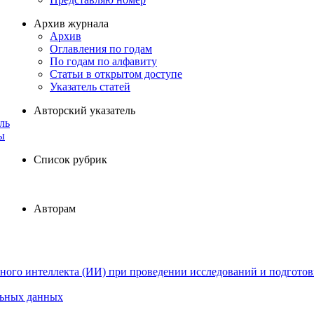
Архив журнала
Архив
Оглавления по годам
По годам по алфавиту
Статьи в открытом доступе
Указатель статей
Авторский указатель
ль
ы
Список рубрик
Авторам
ного интеллекта (ИИ) при проведении исследований и подготов
льных данных