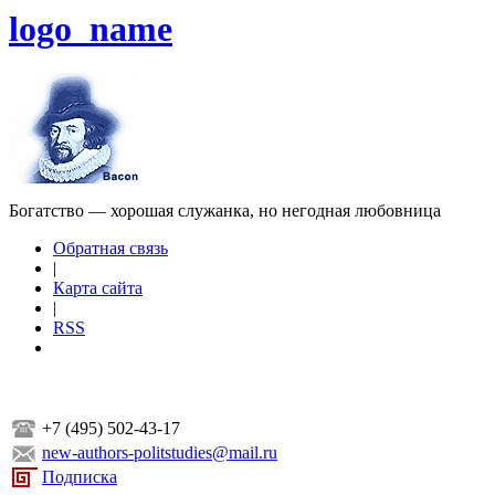
logo_name
Богатство — хорошая служанка, но негодная любовница
Обратная связь
|
Карта сайта
|
RSS
+7 (495) 502-43-17
new-authors-politstudies@mail.ru
Подписка