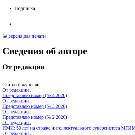
Подписка
версия для печати
Сведения об авторе
От редакции
Статьи в журнале:
От редакции .
Представляю номер (№ 4 2026)
От редакции .
Представляю номер (№ 3 2026)
От редакции .
Представляю номер (№ 2 2026)
От редакции .
ИМИ: 50 лет на страже интеллектуального суверенитета МГИМ
От редакции .