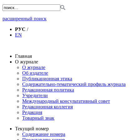
расширенный поиск
РУС
/
EN
Главная
О журнале
О журнале
Об издателе
Публикационная этика
Содержательно-тематический профиль журнала
Редакционная политика
Учредители
Международный консультативный совет
Редакционная коллегия
Редакция
Товарный знак
Текущий номер
Содержание номера
Представляю номер