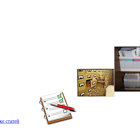
ке статей