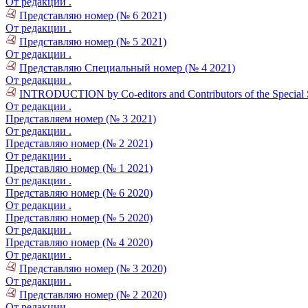
От редакции .
Представляю номер (№ 6 2021)
От редакции .
Представляю номер (№ 5 2021)
От редакции .
Представляю Специальный номер (№ 4 2021)
От редакции .
INTRODUCTION by Co-editors and Contributors of the Special S
От редакции .
Представляем номер (№ 3 2021)
От редакции .
Представляю номер (№ 2 2021)
От редакции .
Представляю номер (№ 1 2021)
От редакции .
Представляю номер (№ 6 2020)
От редакции .
Представляю номер (№ 5 2020)
От редакции .
Представляю номер (№ 4 2020)
От редакции .
Представляю номер (№ 3 2020)
От редакции .
Представляю номер (№ 2 2020)
От редакции .