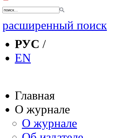
расширенный поиск
РУС
/
EN
Главная
О журнале
О журнале
Об издателе