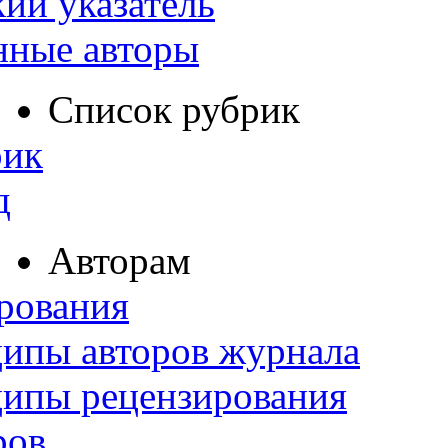
ий указатель
нные авторы
Список рубрик
рик
д
Авторам
рования
ипы авторов журнала
ципы рецензирования
ров