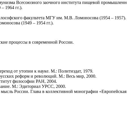
низма Всесоюзного заочного института пищевой промышленност
– 1964 гг.).
ософского факультета МГУ им. М.В. Ломоносова (1954 – 1957).
оносова (1949 – 1954 гг.).
ские процессы в современной России.
реход от утопии к науке. М.: Политиздат, 1979.
русских реформ и революций. М.: Весь мир, 2000.
ститут философии РАН, 2004.
вание. М.: Эдиториал УРСС, 2000.
мысль России. Глава в коллективной монографии «Европейская 