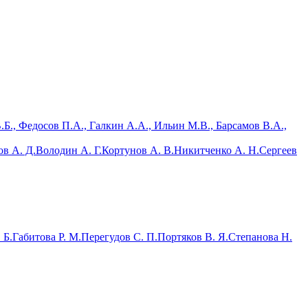
Б., Федосов П.А., Галкин А.А., Ильин М.В., Барсамов В.А.,
ов А. Д.
Володин А. Г.
Кортунов А. В.
Никитченко А. Н.
Сергеев
 Б.
Габитова Р. М.
Перегудов С. П.
Портяков В. Я.
Степанова Н.