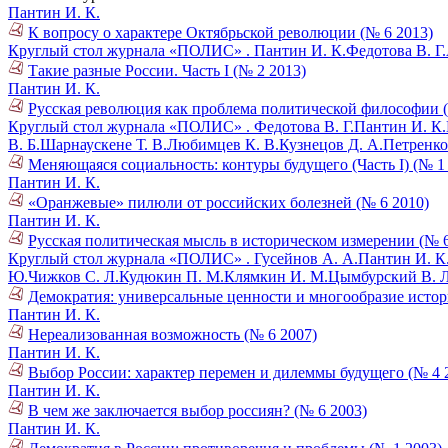
Пантин И. К.
К вопросу о характере Октябрьской революции (№ 6 2013)
Круглый стол журнала «ПОЛИС» .
Пантин И. К.
Федотова В. Г.
Такие разные России. Часть I (№ 2 2013)
Пантин И. К.
Русская революция как проблема политической философии (
Круглый стол журнала «ПОЛИС» .
Федотова В. Г.
Пантин И. К.
В. Б.
Шарнаускене Т. В.
Любимцев К. В.
Кузнецов Д. А.
Петренко
Меняющаяся социальность: контуры будущего (Часть I) (№ 1
Пантин И. К.
«Оранжевые» пилюли от российских болезней (№ 6 2010)
Пантин И. К.
Русская политическая мысль в историческом измерении (№ 6
Круглый стол журнала «ПОЛИС» .
Гусейнов А. А.
Пантин И. К
Ю.
Чижков С. Л.
Кудюкин П. М.
Клямкин И. М.
Цымбурский В. Л
Демократия: универсальные ценности и многообразие истор
Пантин И. К.
Нереализованная возможность (№ 6 2007)
Пантин И. К.
Выбор России: характер перемен и дилеммы будущего (№ 4 
Пантин И. К.
В чем же заключается выбор россиян? (№ 6 2003)
Пантин И. К.