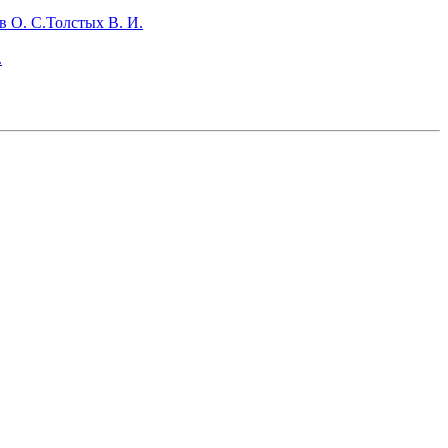
 О. С.
Толстых В. И.
.