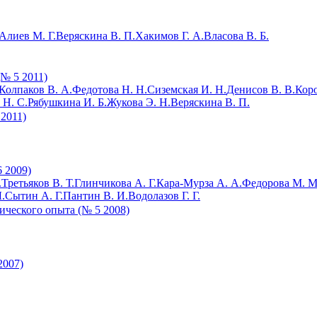
Алиев М. Г.
Веряскина В. П.
Хакимов Г. А.
Власова В. Б.
№ 5 2011)
Колпаков В. А.
Федотова Н. Н.
Сиземская И. Н.
Денисов В. В.
Коро
 Н. С.
Рябушкина И. Б.
Жукова Э. Н.
Веряскина В. П.
 2011)
 2009)
.
Третьяков В. Т.
Глинчикова А. Г.
Кара-Мурза А. А.
Федорова М. М
.
Сытин А. Г.
Пантин В. И.
Водолазов Г. Г.
ического опыта (№ 5 2008)
2007)