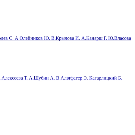
лев С. А.
Олейников Ю. В.
Крылова И. А.
Канарш Г. Ю.
Власова
.
Алексеева Т. А.
Шубин А. В.
Альтфатер Э.
Кагарлицкий Б.