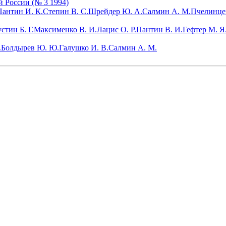
й России (№ 3 1994)
Пантин И. К.
Степин В. С.
Шрейдер Ю. А.
Салмин А. М.
Пчелинцев
стин Б. Г.
Максименко В. И.
Лацис О. Р.
Пантин В. И.
Гефтер М. Я
.
Болдырев Ю. Ю.
Галушко И. В.
Салмин А. М.