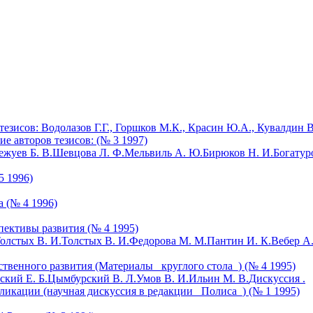
зисов: Водолазов Г.Г., Горшков М.К., Красин Ю.А., Кувалдин В.
е авторов тезисов: (№ 3 1997)
жуев Б. В.
Шевцова Л. Ф.
Мельвиль А. Ю.
Бирюков Н. И.
Богатур
5 1996)
 (№ 4 1996)
пективы развития (№ 4 1995)
олстых В. И.
Толстых В. И.
Федорова М. М.
Пантин И. К.
Вебер А.
твенного развития (Материалы _круглого стола_) (№ 4 1995)
ский Е. Б.
Цымбурский В. Л.
Умов В. И.
Ильин М. В.
Дискуссия .
кации (научная дискуссия в редакции _Полиса_) (№ 1 1995)