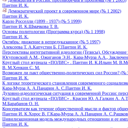
Демократия в России: противоречия и проблемы (№ 1 2003)
Пантин И. К.
Демократический проект в современном мире (№ 1 2002)
Пантин И. К.
Карло Росселли (1899 - 1937) (№ 5 1999)
Пантин И. К.
Шмачкова Т. В.
Основы политологии (Программа курса) (№ 1 1998)
Пантин И. К.
Октябрь: движение в непредуказанное (№ 5 1997)
Алексеева Т. А.
Капустин Б. Г.
Пантин И. К.
Перспективы интегративной идеологии (Тезисы). Обсуждение те
Юсуповский А.М., Ожиганов Э.Н., Кара-Мурза А.А., Заключени
Круглый стол журнала «ПОЛИС» .
Пантин И. К.
Ильин М. В.
Ме
В. М.
Хенкин С. М.
Возможен ли пакт общественно-политических сил России? (№ 
Пантин И. К.
К логике теоретического становления современного социализма
Кара-Мурза А. А.
Панарин А. С.
Пантин И. К.
Духовно-идеологическая ситуация в современной России: перс
Круглый стол журнала «ПОЛИС» .
Красин Ю. А.
Галкин А. А.
Т
М.
Барабанов О. Н.
Консерватизм как течение общественной мысли и фактор общес
Пантин И. К.
Хорос В. Г.
Кара-Мурза А. А.
Панарин А. С.
Рашков
Цивилизационная модель международных отношении и ее импли
Пантин И. К.