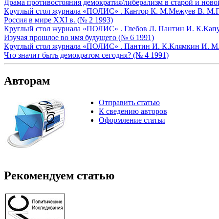
Драма противостояния демократия/либерализм в старой и ново
Круглый стол журнала «ПОЛИС» .
Кантор К. М.
Межуев В. М.
Россия в мире XXI в. (№ 2 1993)
Круглый стол журнала «ПОЛИС» .
Глебов Л.
Пантин И. К.
Капу
Изучая прошлое во имя будущего (№ 6 1991)
Круглый стол журнала «ПОЛИС» .
Пантин И. К.
Клямкин И. М
Что значит быть демократом сегодня? (№ 4 1991)
Авторам
Отправить статью
К сведению авторов
Оформление статьи
Рекомендуем статью