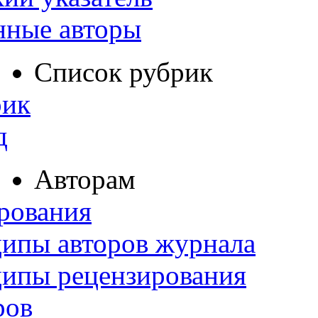
нные авторы
Список рубрик
рик
д
Авторам
рования
ипы авторов журнала
ципы рецензирования
ров