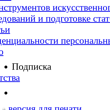
нструментов искусственног
дований и подготовке ста
тьи
денциальности персональн
ю
Подписка
тства
версия для печати