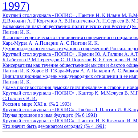
1997)
Круглый стол журнала «ПОЛИС» .
Пантин И. К.
Ильин М. В.
Ме
Д.
Володин А. Г.
Кортунов А. В.
Никитченко А. Н.
Сергеев В. М.
Возможен ли пакт общественно-политических сил России? (№ 
Пантин И. К.
К логике теоретического становления современного социализма
Кара-Мурза А. А.
Панарин А. С.
Пантин И. К.
Духовно-идеологическая ситуация в современной России: перс
Круглый стол журнала «ПОЛИС» .
Красин Ю. А.
Галкин А. А.
Т
Б.
Габитова Р. М.
Перегудов С. П.
Портяков В. Я.
Степанова Н. М
Консерватизм как течение общественной мысли и фактор общес
Пантин И. К.
Хорос В. Г.
Кара-Мурза А. А.
Панарин А. С.
Рашков
Цивилизационная модель международных отношении и ее импли
Пантин И. К.
Драма противостояния демократия/либерализм в старой и ново
Круглый стол журнала «ПОЛИС» .
Кантор К. М.
Межуев В. М.
С.
Толстых В. И.
Россия в мире XXI в. (№ 2 1993)
Круглый стол журнала «ПОЛИС» .
Глебов Л.
Пантин И. К.
Капу
Изучая прошлое во имя будущего (№ 6 1991)
Круглый стол журнала «ПОЛИС» .
Пантин И. К.
Клямкин И. М
Что значит быть демократом сегодня? (№ 4 1991)