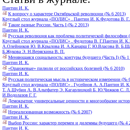
Пантин И. К.
К вопросу о характере Октябрьской революции (№ 6 2013)
Круглый стол журнала «ПОЛИС» .
Пантин И. К.
Федотова В. Г.
Такие разные России. Часть I (№ 2 2013)
Пантин И. К.
Русская революция как проблема политической философии (
Круглый стол журнала «ПОЛИС» .
Федотова В. Г.
Пантин И. К.
А.
Олейников Ю. В.
Крылова И. А.
Канарш Г. Ю.
Власова В. Б.
Ша
Б.
Жукова Э. Н.
Веряскина В. П.
Меняющаяся социальность: контуры будущего (Часть I) (№ 1
Пантин И. К.
«Оранжевые» пилюли от российских болезней (№ 6 2010)
Пантин И. К.
Русская политическая мысль в историческом измерении (№ 6
Круглый стол журнала «ПОЛИС» .
Гусейнов А. А.
Пантин И. К
Т. А.
Шубин А. В.
Альтфатер Э.
Кагарлицкий Б. Ю.
Чижков С. Л.
И.
Водолазов Г. Г.
Демократия: универсальные ценности и многообразие истор
Пантин И. К.
Нереализованная возможность (№ 6 2007)
Пантин И. К.
Выбор России: характер перемен и дилеммы будущего (№ 4 
Пантин И. К.