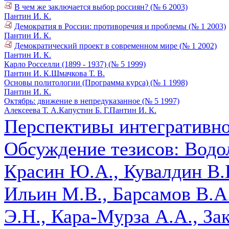
В чем же заключается выбор россиян? (№ 6 2003)
Пантин И. К.
Демократия в России: противоречия и проблемы (№ 1 2003)
Пантин И. К.
Демократический проект в современном мире (№ 1 2002)
Пантин И. К.
Карло Росселли (1899 - 1937) (№ 5 1999)
Пантин И. К.
Шмачкова Т. В.
Основы политологии (Программа курса) (№ 1 1998)
Пантин И. К.
Октябрь: движение в непредуказанное (№ 5 1997)
Алексеева Т. А.
Капустин Б. Г.
Пантин И. К.
Перспективы интегративно
Обсуждение тезисов: Водол
Красин Ю.А., Кувалдин В.Б
Ильин М.В., Барсамов В.А
Э.Н., Кара-Мурза А.А., За