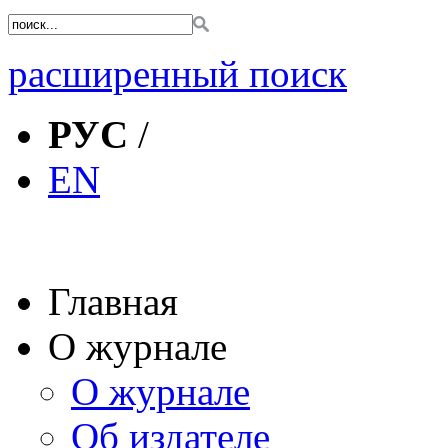
расширенный поиск
РУС
/
EN
Главная
О журнале
О журнале
Об издателе