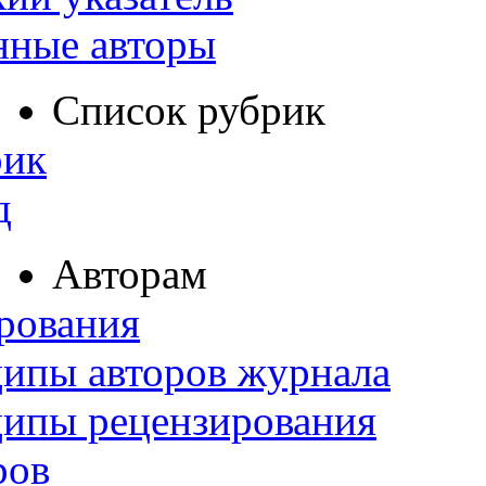
нные авторы
Список рубрик
рик
д
Авторам
рования
ипы авторов журнала
ципы рецензирования
ров