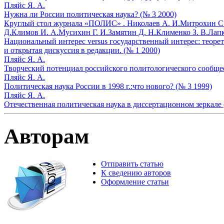
Пляйс Я. А.
Нужна ли России политическая наука? (№ 3 2000)
Круглый стол журнала «ПОЛИС» .
Николаев А. И.
Митрохин С.
Д.
Климов И. А.
Мусихин Г. И.
Замятин Д. Н.
Клименко З. В.
Лапк
Национальный интерес versus государственный интерес: теоре
и открытая дискуссия в редакции. (№ 1 2000)
Пляйс Я. А.
Творческий потенциал российского политологического сообще
Пляйс Я. А.
Политическая наука России в 1998 г.:что нового? (№ 3 1999)
Пляйс Я. А.
Отечественная политическая наука в диссертационном зеркале 
Авторам
Отправить статью
К сведению авторов
Оформление статьи