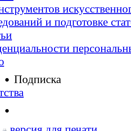
нструментов искусственног
дований и подготовке ста
тьи
денциальности персональн
ю
Подписка
тства
версия для печати