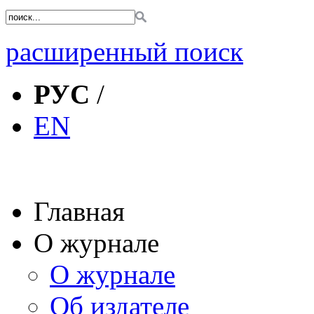
расширенный поиск
РУС
/
EN
Главная
О журнале
О журнале
Об издателе