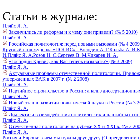
Статьи в журнале:
Пляйс Я. А.
Закончились ли реформы и к чему они привели? (№ 5 2010)
Пляйс Я. А.
Российская политология: перед новыми вызовами (№ 4 2009
Круглый стол журнала «ПОЛИС» .
Володин А. Г.
Кольба А. И.
К
И.
Пляйс Я. А.
Розов Н. С.
Сергеев В. М.
Чихарев И. А.
«Господин Кризис, как Вас теперь называть?» (№ 3 2009)
Пляйс Я. А.
Актуальные проблемы отечественной политологии. Приложе
утвержденных ВАК в 2007 г. (№ 2 2008)
Пляйс Я. А.
Партийное строительство в России: анализ диссертационны
Пляйс Я. А.
Новый этап в развитии политической науки в России (№ 3 2
Пляйс Я. А.
Диалектика взаимодействия политических и партийных сист
Пляйс Я. А.
Отечественная политология на рубеже ХХ и XXI в. (№ 2 200
Пляйс Я. А.
Россия и Европа: зачем мы нужны друг другу (О преодолении 