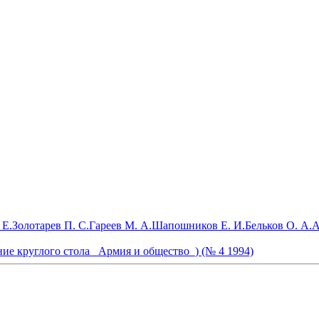
 Е.
Золотарев П. С.
Гареев М. А.
Шапошников Е. И.
Бельков О. А.
А
ие круглого стола _Армия и общество_) (№ 4 1994)