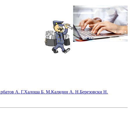
рбатов А. Г.
Халоша Б. М.
Калядин А. Н.
Березовски Н.