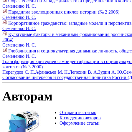
Образ России на Западе: диалектика представлений в контек
Семененко И. С.
Парадигма эволюционных циклов истории (№ 2 2006)
Семененко И. С.
Корпоративное гражданство: западные модели и перспектив
Семененко И. С.
Культурные факторы и механизмы формирования российской
2004)
Семененко И. С.
Глобализация и социокультурная динамика: личность, общест
Семененко И. С.
Трансформация критериев самоидентификации в социокультурн
контекст (№ 3 2000)
Перегудов С. П.
Афанасьев М. Н.
Лепехин В. А.
Зудин А. Ю.
Сем
Согласование интересов и государственная политика России (Д
Авторам
Отправить статью
К сведению авторов
Оформление статьи