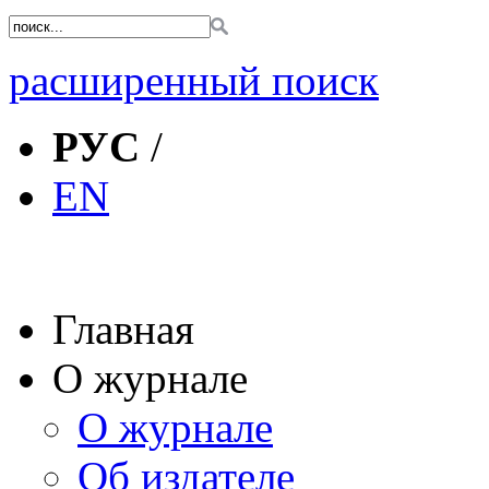
расширенный поиск
РУС
/
EN
Главная
О журнале
О журнале
Об издателе