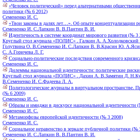
«Человек политический» перед альтернативами общественн
политики (№ 6 2012)
Семененко И. С.
«Твои законы в далях лет…». Об опыте концептуализации р
Семененко И. С.
Лапкин В. В.
Пантин В. И.
Идентичность в системе координат мирового развития (№ 3 
Круглый стол журнала «ПОЛИС» .
Галкин А. А.
Холодковский К
Голутвина О. В.
Семененко И. С.
Лапкин В. В.
Красин Ю. А.
Ясин
С. А.
Горичева Л. Г.
Социально-политические последствия современного кризиса
Семененко И. С.
Дилеммы национальной идентичности: политические риски 
Круглый стол журнала «ПОЛИС» .
Дахин А. В.
Замятин Д. Н.
К
В.
Семененко И. С.
Фадеева Л. А.
Политологические журналы в виртуальном пространстве. През
(№ 6 2009)
Семененко И. С.
Образы и имиджи в дискурсе национальной идентичности (
Семененко И. С.
Метаморфозы европейской идентичности (№ 3 2008)
Семененко И. С.
Социальное неравенство в зеркале публичной политики (№ 
Семененко И. С.
Лапкин В. В.
Пантин В. И.