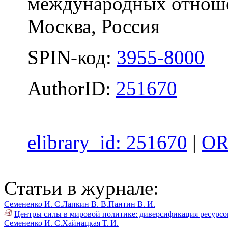
международных отноше
Москва, Россия
SPIN-код:
3955-8000
AuthorID:
251670
elibrary_id: 251670
|
OR
Статьи в журнале:
Семененко И. С.
Лапкин В. В.
Пантин В. И.
Центры силы в мировой политике: диверсификация ресурсов
Семененко И. С.
Хайнацкая Т. И.