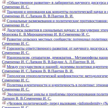
«Общественное развитие» в лабиринтах научного дискурса и
Семененко И. С.
Традиция и инновация как концепты политической науки и 
Семененко И. С.
Лапкин В. В.
Пантин В. И.
Социальные размежевания и политические противостояния в
Семененко И. С.
Дискурсы развития в социальных науках: в преддверии этич
Морозова Е. В.
Мирошниченко И. В.
Семененко И. С.
Развитие сельских местных сообществ: потенциал политики
Семененко И. С.
Горизонты ответственного развития: от научного дискурса 
Семененко И. С.
Национализм, сепаратизм, демократия... Метаморфозы наци
Семененко И. С.
Лапкин В. В.
Бардин А. Л.
Пантин В. И.
Между государством и нацией: дилеммы политики идентично
Семененко И. С.
Лапкин В. В.
Пантин В. И.
Типология этнополитической конфликтности: методологиче
Семененко И. С.
Политика идентичности и идентичность в политике: этнона
Семененко И. С.
Эволюционные циклы и проблемы прогнозирования политич
Лапкин В. В.
Семененко И. С.
«Человек политический» перед вызовами «infomodernity» (№
Семененко И. С.