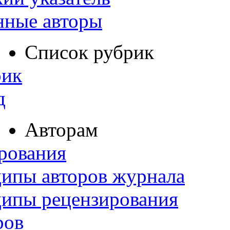
нные авторы
Список рубрик
рик
д
Авторам
рования
ипы авторов журнала
ципы рецензирования
ров