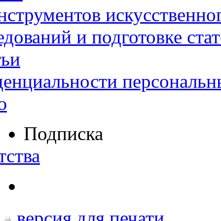
нструментов искусственног
дований и подготовке ста
тьи
денциальности персональн
ю
Подписка
тства
версия для печати