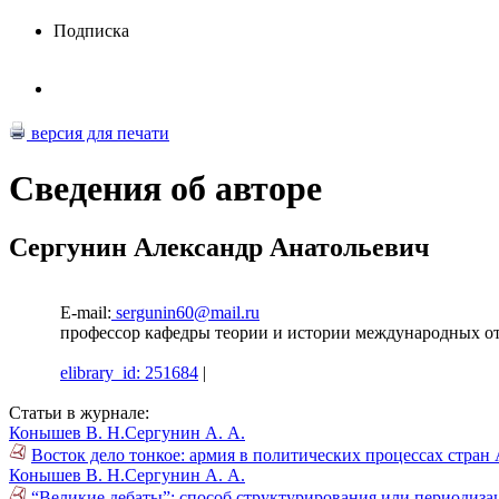
Подписка
версия для печати
Сведения об авторе
Сергунин Александр Анатольевич
E-mail:
sergunin60@mail.ru
профессор кафедры теории и истории международных от
elibrary_id: 251684
|
Статьи в журнале:
Конышев В. Н.
Сергунин А. А.
Восток дело тонкое: армия в политических процессах стран 
Конышев В. Н.
Сергунин А. А.
“Великие дебаты”: способ структурирования или периодиз