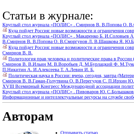
Статьи в журнале:
Круглый стол журнала «ПОЛИС» .
Смирнов В. В.
Попова О. В.
Куда пойдет Россия: новые возможности и ограничения совре
Круглый стол журнала «ПОЛИС» .
Макаренко Б. И.
Соловьев А
В.
Смирнов В. В.
Попова О. В.
Сморгунов Л. В.
Шашкова Я. Ю.
Б
Куда пойдет Россия: новые возможности и ограничения совре
Смирнов В. В.
Политология прав человека и политические права в России 
Смирнов В. В.
Ильин М. В.
Воробьев Д. М.
Бурлацкий Ф. М.
Тум
П.
Никитин А. И.
Алексеева Т. А.
Левин И. Б.
Политическая наука в России: вчера, сегодня, завтра (Матер
Смирнов В. В.
Гаман-Голутвина О. В.
Перегудов С. П.
Ирхин Ю.
XVIII Всемирный Конгресс Международной ассоциации полити
Круглый стол журнала «ПОЛИС» .
Пивоваров Ю. С.
Большаков 
Информационные и интеллектуальные ресурсы на службе своб
Авторам
Отправить статью