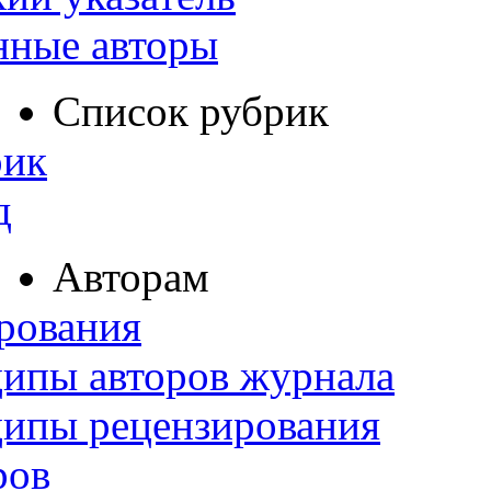
нные авторы
Список рубрик
рик
д
Авторам
рования
ипы авторов журнала
ципы рецензирования
ров