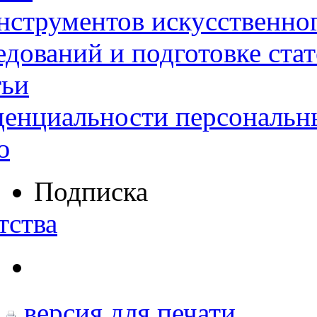
нструментов искусственног
дований и подготовке ста
тьи
денциальности персональн
ю
Подписка
тства
версия для печати