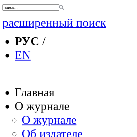
расширенный поиск
РУС
/
EN
Главная
О журнале
О журнале
Об издателе