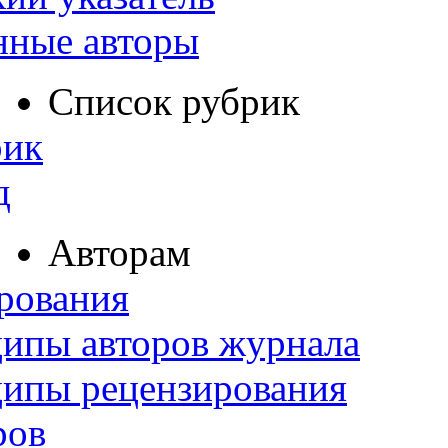
нные авторы
Список рубрик
рик
д
Авторам
рования
ипы авторов журнала
ципы рецензирования
ров