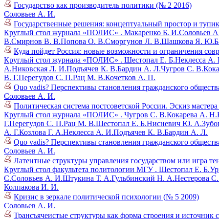
Государство как производитель политики (№ 2 2016)
Соловьев А. И.
Государственные решения: концептуальный простор и тупик
Круглый стол журнала «ПОЛИС» .
Макаренко Б. И.
Соловьев А
В.
Смирнов В. В.
Попова О. В.
Сморгунов Л. В.
Шашкова Я. Ю.
Б
Куда пойдет Россия: новые возможности и ограничения совре
Круглый стол журнала «ПОЛИС» .
Шестопал Е. Б.
Неклесса А. 
А.
Никовская Л. И.
Подъячев К. В.
Бардин А. Л.
Чугров С. В.
Кока
В. Г.
Перегудов С. П.
Рац М. В.
Кочетков А. П.
Quo vadis? Перспективы становления гражданского общества 
Соловьев А. И.
Политическая система постсоветской России. Эскиз мастера
Круглый стол журнала «ПОЛИС» .
Чугров С. В.
Кокарева А. Н.
Г.
Перегудов С. П.
Рац М. В.
Шестопал Е. Б.
Нисневич Ю. А.
Зубов
А. Г.
Козлова Г. А.
Неклесса А. И.
Подъячев К. В.
Бардин А. Л.
Quo vadis? Перспективы становления гражданского общества 
Соловьев А. И.
Латентные структуры управления государством или игра тен
Круглый стол факультета политологии МГУ .
Шестопал Е. Б.
Ур
С.
Соловьев А. И.
Штукина Т. А.
Гульбинский Н. А.
Нестерова С.
Колпакова И. И.
Кризис в зеркале политической психологии (№ 5 2009)
Соловьев А. И.
Трансъячеистые структуры как форма строения и источник с