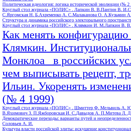
Политическая идеология: логика исторической эволюции (№ 2 
Круглый стол журнала «ПОЛИС» .
Лапкин В. В.
Пантин В. И.
С
С.
Яргомская Н. Б.
Ахременко А. С.
Малаканова О. А.
Кузьмин А.
Структура и динамика российского электорального пространств
Круглый стол журнала «ПОЛИС» .
Клямкин И. М.
Лапкин В. В
Как менять конфигурацию 
Клямкин. Институциональ
Монклоа_ в российских ус
чем выписывать рецепт, тр
Ильин. Укоренять изменени
(№ 4 1999)
Круглый стол журнала «ПОЛИС» .
Шмиттер Ф.
Мельвиль А. Ю
В.
Яхимович З. П.
Яжборовская И. С.
Давыдов А. П.
Митева Л. Д
Демократические переходы: варианты путей и неопределенность
Соловьев А. И.
Культура власти российской элиты: искушение конституционал