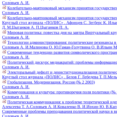
Соловьев А. И.
Колебательно-маятниковый механизм принятия государствен
Соловьев А. И.
Колебательно-маятниковый механизм принятия государствен
Круглый стол журнала «ПОЛИС» .
Афонцев С.
Зегберс К.
Ильи
Д. М.
Цыганков А. П.
Цыганков П. А.
Мировая политика: повестка дня на завтра Виртуальный кру
Соловьев А. И.
Технологии администрирования: политические резонансы в 
Соловьев А. И.
Малинова О. Ю.
Гаман-Голутвина О. В.
Ильин М.
Современные тенденции развития символического пространс
Соловьев А. И.
Политический дискурс медиакратий: проблемы информацио
Соловьев А. И.
Электоральный дефолт и деинституционализация политичес
Круглый стол журнала «ПОЛИС» .
Белов Г.
Лебедева Т. П.
Мель
Глобализация. Модернизация. Россия (№ 2 2003)
Соловьев А. И.
Коммуникация и культура: противоречия поля политики (№ 
Соловьев А. И.
Политическая коммуникация: к проблеме теоретической ид
Алексеева Т. А.
Соловьев А. И.
Коваленко В. И.
Ирхин Ю. В.
Кап
Современные проблемы преподавания политической науки в в
Соловьев А. И.