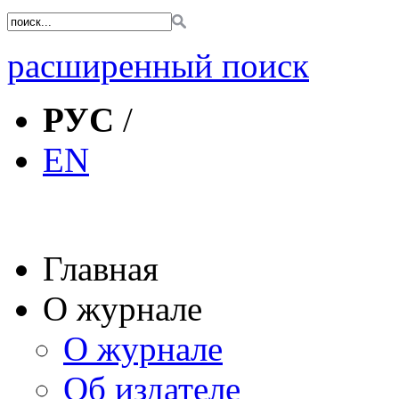
расширенный поиск
РУС
/
EN
Главная
О журнале
О журнале
Об издателе