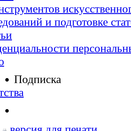
нструментов искусственног
дований и подготовке ста
тьи
денциальности персональн
ю
Подписка
тства
версия для печати