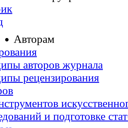
рик
д
Авторам
рования
ипы авторов журнала
ципы рецензирования
ров
нструментов искусственног
дований и подготовке ста