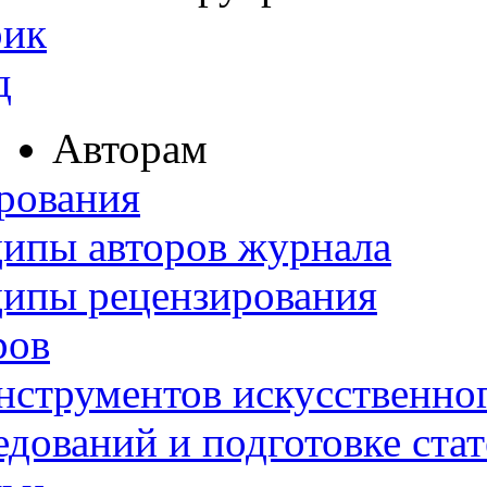
рик
д
Авторам
рования
ипы авторов журнала
ципы рецензирования
ров
нструментов искусственног
дований и подготовке ста