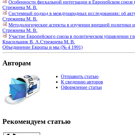
Особенности фискальной интеграции в Европейском союзе 
Стрежнева М. В.
Системный подход в международных исследованиях: об акту
Стрежнева М. В.
Методологические аспекты в изучении внешней политики и 
Стрежнева М. В.
Участие Европейского союза в политическом управлении г
Красильщик В. А.
Стрежнева М. В.
Объединение Европы и мы (№ 4 1991)
Авторам
Отправить статью
К сведению авторов
Оформление статьи
Рекомендуем статью