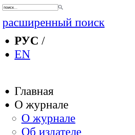
расширенный поиск
РУС
/
EN
Главная
О журнале
О журнале
Об издателе