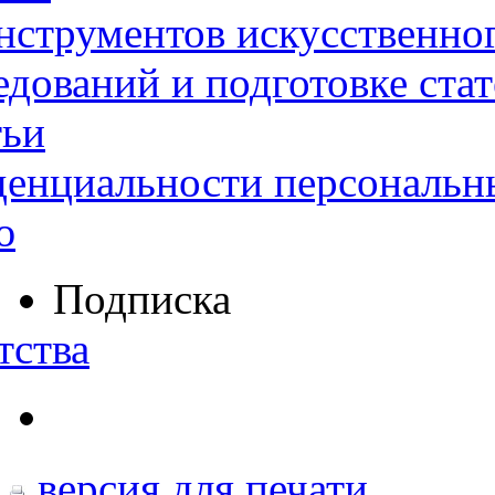
нструментов искусственног
дований и подготовке ста
тьи
денциальности персональн
ю
Подписка
тства
версия для печати