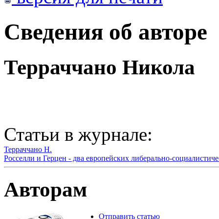
Сведения об авторе
Терраччано Никола
Статьи в журнале:
Терраччано Н.
Росселли и Герцен - два европейских либерально-социалистич
Авторам
Отправить статью