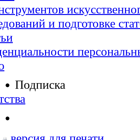
нструментов искусственног
дований и подготовке ста
тьи
денциальности персональн
ю
Подписка
тства
версия для печати