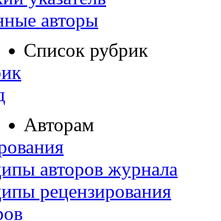
нные авторы
Список рубрик
рик
д
Авторам
рования
ипы авторов журнала
ципы рецензирования
ров