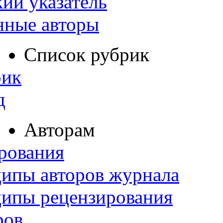
ий указатель
нные авторы
Список рубрик
рик
д
Авторам
рования
ипы авторов журнала
ципы рецензирования
ров