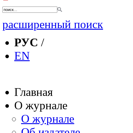
расширенный поиск
РУС
/
EN
Главная
О журнале
О журнале
Об издателе