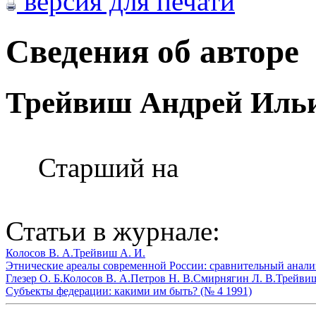
версия для печати
Сведения об авторе
Трейвиш Андрей Иль
Старший на
Статьи в журнале:
Колосов В. А.
Трейвиш А. И.
Этнические ареалы современной России: сравнительный анали
Глезер О. Б.
Колосов В. А.
Петров Н. В.
Смирнягин Л. В.
Трейвиш
Субъекты федерации: какими им быть? (№ 4 1991)