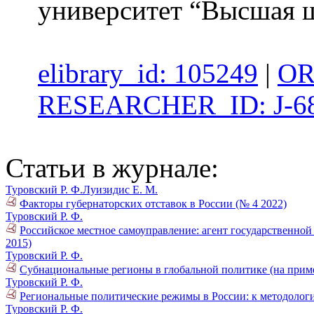
университет “Высшая 
elibrary_id: 105249
|
OR
RESEARCHER_ID: J-68
Статьи в журнале:
Туровский Р. Ф.
Луизидис Е. М.
Факторы губернаторских отставок в России (№ 4 2022)
Туровский Р. Ф.
Российское местное самоуправление: агент государственно
2015)
Туровский Р. Ф.
Субнациональные регионы в глобальной политике (на приме
Туровский Р. Ф.
Региональные политические режимы в России: к методологи
Туровский Р. Ф.