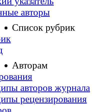
ий указатель
нные авторы
Список рубрик
рик
д
Авторам
рования
ипы авторов журнала
ципы рецензирования
ров