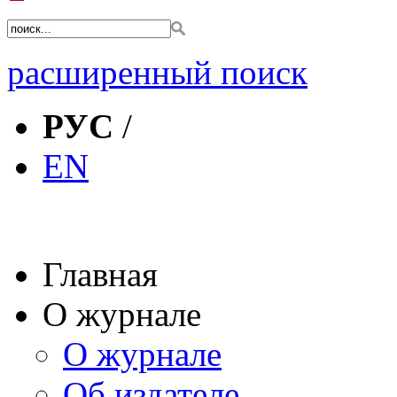
расширенный поиск
РУС
/
EN
Главная
О журнале
О журнале
Об издателе