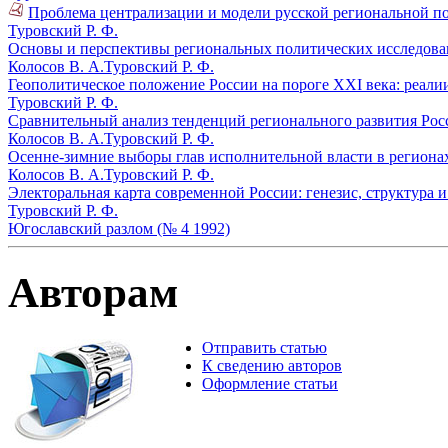
Проблема централизации и модели русской региональной пол
Туровский Р. Ф.
Основы и перспективы региональных политических исследова
Колосов В. А.
Туровский Р. Ф.
Геополитическое положение России на пороге XXI века: реали
Туровский Р. Ф.
Сравнительный анализ тенденций регионального развития Рос
Колосов В. А.
Туровский Р. Ф.
Осенне-зимние выборы глав исполнительной власти в регионах
Колосов В. А.
Туровский Р. Ф.
Электоральная карта современной России: генезис, структура 
Туровский Р. Ф.
Югославский разлом (№ 4 1992)
Авторам
Отправить статью
К сведению авторов
Оформление статьи