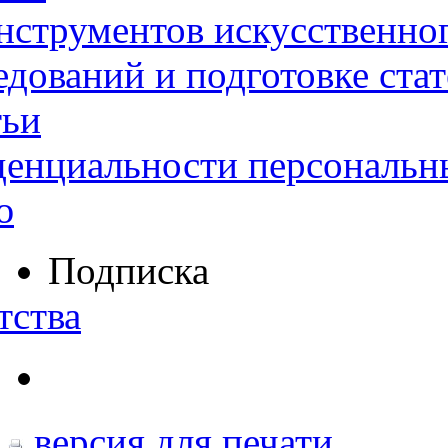
нструментов искусственног
дований и подготовке ста
тьи
денциальности персональн
ю
Подписка
тства
версия для печати