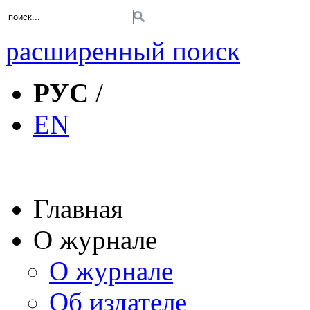
расширенный поиск
РУС
/
EN
Главная
О журнале
О журнале
Об издателе