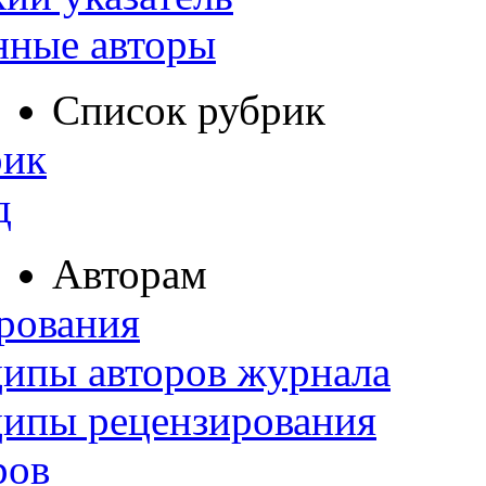
нные авторы
Список рубрик
рик
д
Авторам
рования
ипы авторов журнала
ципы рецензирования
ров