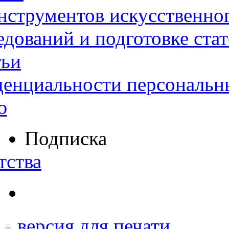
нструментов искусственног
дований и подготовке ста
тьи
денциальности персональн
ю
Подписка
тства
версия для печати