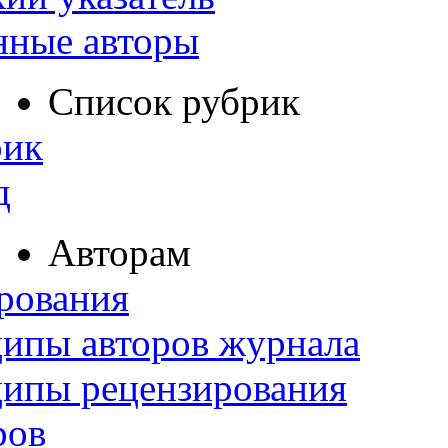
нные авторы
Список рубрик
рик
д
Авторам
рования
ипы авторов журнала
ципы рецензирования
ров