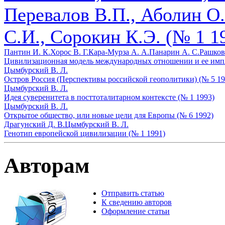
Перевалов В.П., Аболин О
С.И., Сорокин К.Э. (№ 1 1
Пантин И. К.
Хорос В. Г.
Кара-Мурза А. А.
Панарин А. С.
Рашков
Цивилизационная модель международных отношении и ее импли
Цымбурский В. Л.
Остров Россия (Перспективы российской геополитики) (№ 5 19
Цымбурский В. Л.
Идея суверенитета в посттоталитарном контексте (№ 1 1993)
Цымбурский В. Л.
Открытое общество, или новые цели для Европы (№ 6 1992)
Драгунский Д. В.
Цымбурский В. Л.
Генотип европейской цивилизации (№ 1 1991)
Авторам
Отправить статью
К сведению авторов
Оформление статьи