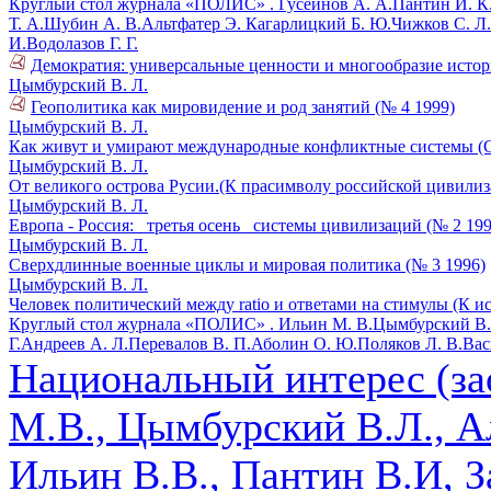
Круглый стол журнала «ПОЛИС» .
Гусейнов А. А.
Пантин И. К
Т. А.
Шубин А. В.
Альтфатер Э.
Кагарлицкий Б. Ю.
Чижков С. Л.
И.
Водолазов Г. Г.
Демократия: универсальные ценности и многообразие истор
Цымбурский В. Л.
Геополитика как мировидение и род занятий (№ 4 1999)
Цымбурский В. Л.
Как живут и умирают международные конфликтные системы (Су
Цымбурский В. Л.
От великого острова Русии.(К прасимволу российской цивилиз
Цымбурский В. Л.
Европа - Россия: _третья осень_ системы цивилизаций (№ 2 199
Цымбурский В. Л.
Сверхдлинные военные циклы и мировая политика (№ 3 1996)
Цымбурский В. Л.
Человек политический между ratio и ответами на стимулы (К 
Круглый стол журнала «ПОЛИС» .
Ильин М. В.
Цымбурский В.
Г.
Андреев А. Л.
Перевалов В. П.
Аболин О. Ю.
Поляков Л. В.
Вас
Национальный интерес (за
М.В., Цымбурский В.Л., Ал
Ильин В.В., Пантин В.И, З