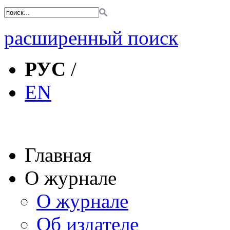
расширенный поиск
РУС
/
EN
Главная
О журнале
О журнале
Об издателе