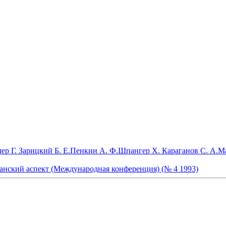
ер Г.
Зарицкий Б. Е.
Пенкин А. Ф.
Шпангер Х.
Караганов С. А.
Ма
анский аспект (Международная конференция) (№ 4 1993)