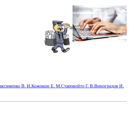
ксименко В. И.
Кожокин Е. М.
Старовойто Г. В.
Виноградов И.