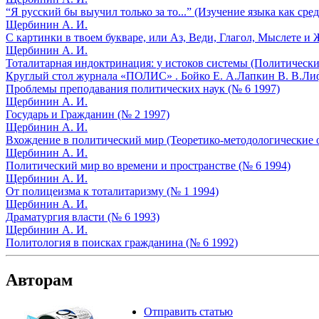
“Я русский бы выучил только за то...” (Изучение языка как ср
Щербинин А. И.
С картинки в твоем букваре, или Аз, Веди, Глагол, Мыслете и
Щербинин А. И.
Тоталитарная индоктринация: у истоков системы (Политически
Круглый стол журнала «ПОЛИС» .
Бойко Е. А.
Лапкин В. В.
Лиф
Проблемы преподавания политических наук (№ 6 1997)
Щербинин А. И.
Государь и Гражданин (№ 2 1997)
Щербинин А. И.
Вхождение в политический мир (Теоретико-методологические 
Щербинин А. И.
Политический мир во времени и пространстве (№ 6 1994)
Щербинин А. И.
От полицеизма к тоталитаризму (№ 1 1994)
Щербинин А. И.
Драматургия власти (№ 6 1993)
Щербинин А. И.
Политология в поисках гражданина (№ 6 1992)
Авторам
Отправить статью