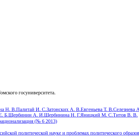
Томского госуниверситета.
а Н. В.
Палитай И. С.
Затонских А. В.
Евгеньева Т. В.
Селезнева А
. Б.
Щербинин А. И.
Щербинина Н. Г.
Яницкий М. С.
Титов В. В.
рационализация (№ 6 2013)
ссийской политической науке и проблемах политического образов