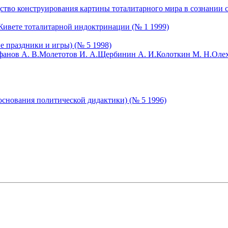
едство конструирования картины тоталитарного мира в сознании 
 Живете тоталитарной индоктринации (№ 1 1999)
е праздники и игры) (№ 5 1998)
анов А. В.
Молетотов И. А.
Щербинин А. И.
Колоткин М. Н.
Олех
основания политической дидактики) (№ 5 1996)