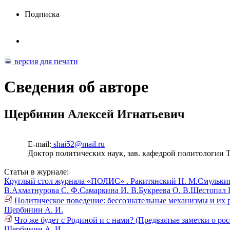
Подписка
версия для печати
Сведения об авторе
Щербинин Алексей Игнатьевич
E-mail:
shai52@mail.ru
Доктор политических наук, зав. кафедрой политологии 
Статьи в журнале:
Круглый стол журнала «ПОЛИС» .
Ракитянский Н. М.
Смулькин
В.
Ахматнурова С. Ф.
Самаркина И. В.
Букреева О. В.
Шестопал Е
Политическое поведение: бессознательные механизмы и их 
Щербинин А. И.
Что же будет с Родиной и с нами? (Предвзятые заметки о ро
Щербинин А. И.