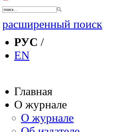
расширенный поиск
РУС
/
EN
Главная
О журнале
О журнале
Об издателе