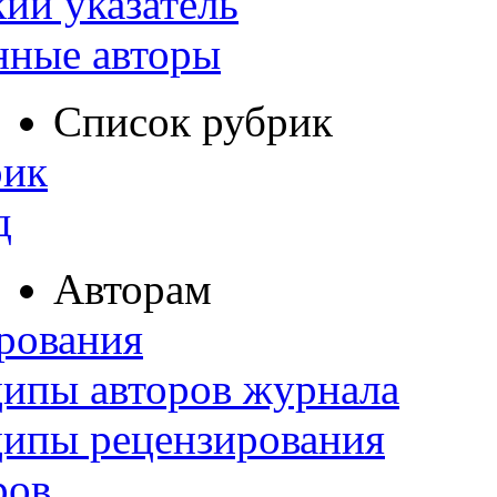
ий указатель
нные авторы
Список рубрик
рик
д
Авторам
рования
ипы авторов журнала
ципы рецензирования
ров