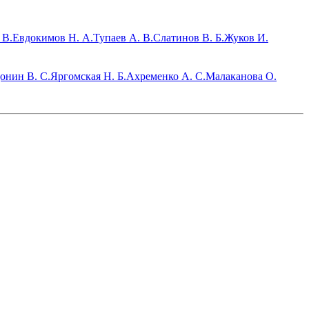
 В.
Евдокимов Н. А.
Тупаев А. В.
Слатинов В. Б.
Жуков И.
онин В. С.
Яргомская Н. Б.
Ахременко А. С.
Малаканова О.