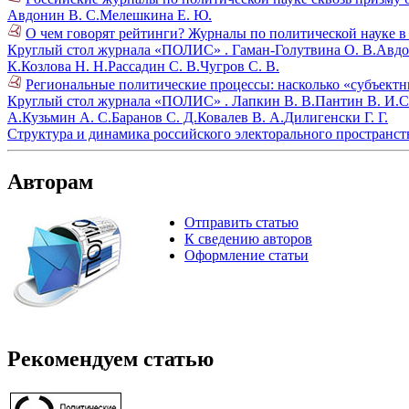
Авдонин В. С.
Мелешкина Е. Ю.
О чем говорят рейтинги? Журналы по политической науке в
Круглый стол журнала «ПОЛИС» .
Гаман-Голутвина О. В.
Авдо
К.
Козлова Н. Н.
Рассадин С. В.
Чугров С. В.
Региональные политические процессы: насколько «субъектн
Круглый стол журнала «ПОЛИС» .
Лапкин В. В.
Пантин В. И.
С
А.
Кузьмин А. С.
Баранов С. Д.
Ковалев В. А.
Дилигенски Г. Г.
Структура и динамика российского электорального пространств
Авторам
Отправить статью
К сведению авторов
Оформление статьи
Рекомендуем статью