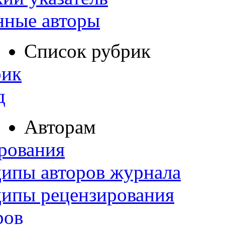
нные авторы
Список рубрик
рик
д
Авторам
рования
ипы авторов журнала
ципы рецензирования
ров