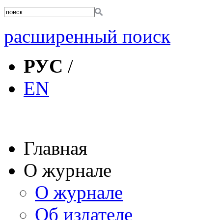
расширенный поиск
РУС
/
EN
Главная
О журнале
О журнале
Об издателе