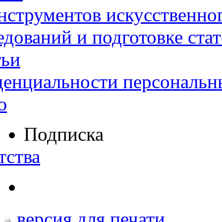
нструментов искусственног
дований и подготовке ста
тьи
денциальности персональн
ю
Подписка
тства
версия для печати