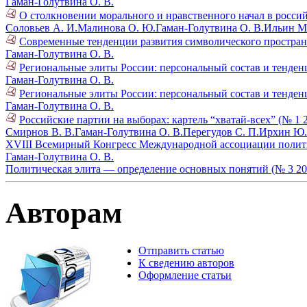
Гаман-Голутвина О. В.
О столкновении морального и нравственного начал в россий
Соловьев А. И.
Малинова О. Ю.
Гаман-Голутвина О. В.
Ильин М.
Современные тенденции развития символического пространс
Гаман-Голутвина О. В.
Региональные элиты России: персональный состав и тенденц
Гаман-Голутвина О. В.
Региональные элиты России: персональный состав и тенденц
Гаман-Голутвина О. В.
Российские партии на выборах: картель “хватай-всех” (№ 1 
Смирнов В. В.
Гаман-Голутвина О. В.
Перегудов С. П.
Ирхин Ю.
XVIII Всемирный Конгресс Международной ассоциации полити
Гаман-Голутвина О. В.
Политическая элита — определение основных понятий (№ 3 20
Авторам
Отправить статью
К сведению авторов
Оформление статьи