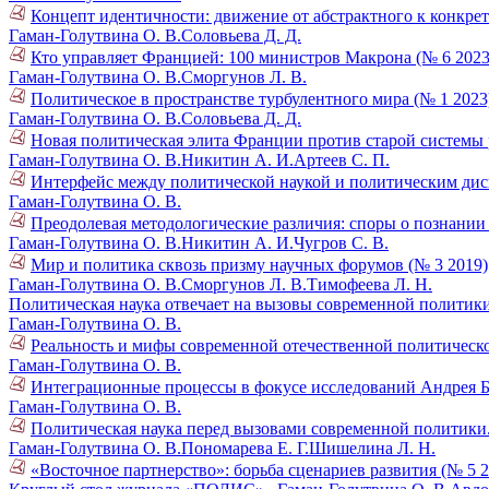
Концепт идентичности: движение от абстрактного к конкрет
Гаман-Голутвина О. В.
Соловьева Д. Д.
Кто управляет Францией: 100 министров Макрона (№ 6 2023
Гаман-Голутвина О. В.
Сморгунов Л. В.
Политическое в пространстве турбулентного мира (№ 1 2023
Гаман-Голутвина О. В.
Соловьева Д. Д.
Новая политическая элита Франции против старой системы 
Гаман-Голутвина О. В.
Никитин А. И.
Артеев С. П.
Интерфейс между политической наукой и политическим дис
Гаман-Голутвина О. В.
Преодолевая методологические различия: споры о познании
Гаман-Голутвина О. В.
Никитин А. И.
Чугров С. В.
Мир и политика сквозь призму научных форумов (№ 3 2019)
Гаман-Голутвина О. В.
Сморгунов Л. В.
Тимофеева Л. Н.
Политическая наука отвечает на вызовы современной политики 
Гаман-Голутвина О. В.
Реальность и мифы современной отечественной политическо
Гаман-Голутвина О. В.
Интеграционные процессы в фокусе исследований Андрея Б
Гаман-Голутвина О. В.
Политическая наука перед вызовами современной политики
Гаман-Голутвина О. В.
Пономарева Е. Г.
Шишелина Л. Н.
«Восточное партнерство»: борьба сценариев развития (№ 5 2