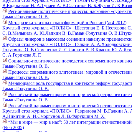
Круглый стол журнала «ПОЛИС» .
Гаман-Голутвина О. В.
Авдо
В.
Евдокимов Н. А.
Тупаев А. В.
Слатинов В. Б.
Жуков И. К.
Козл
Региональные политические процессы: насколько «субъектн
Гаман-Голутвина О. В.
Метафизика элитных трансформаций в России (№ 4 2012)
Круглый стол журнала «ПОЛИС» .
Шестопал Е. Б.
Нестерова С.
С. В.
Мельвиль А. Ю.
Лапкин В. В.
Гаман-Голутвина О. В.
Штуки
Образы лидеров в массовом сознании накануне президентск
Круглый стол журнала «ПОЛИС» .
Галкин А. А.
Холодковский К
Голутвина О. В.
Семененко И. С.
Лапкин В. В.
Красин Ю. А.
Ясин
С. А.
Горичева Л. Г.
Социально-политические последствия современного кризиса
Гаман-Голутвина О. В.
Процессы современного элитогенеза: мировой и отечественн
Гаман-Голутвина О. В.
Меняющаяся роль государства в контексте реформ государс
Гаман-Голутвина О. В.
Российский парламентаризм в исторической ретроспективе и
Гаман-Голутвина О. В.
Российский парламентаризм в исторической ретроспективе и
Круглый стол журнала «ПОЛИС» .
Гаврилова М. В.
Галкин А. 
А.
Никитин А. И.
Сморгунов Л. В.
Фарукшин М. Х.
“Мы в мире — мир в нас”: 50 лет интеграции отечественно
(№ 6 2005)