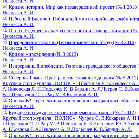
Неклесса А. И.
Кризис истории. Мир как незавершенный проект (№ 1 2018)
Неклесса А. И.
Небесный Вавилон. Гибридный мир и сирийская комбинатор
Неклесса А. И.
Окна в будущее: культура сложности и самоорганизации (№ 
Неклесса А. И.
Преодоление Евразии (Геоэкономический этюд) (№ 3 2014)
Неклесса А. И.
Кризис мировидения (№ 3 2013)
Неклесса А. И.
Непрерывный плебисцит. Генетика гражданского общества (
Неклесса А. И.
Северная Ромея. Пространства сложного диалога (№ 5 2012)
Круглый стол журнала «ПОЛИС» .
Шестопал Е. Б.
Неклесса А. 
А.
Никовская Л. И.
Подъячев К. В.
Бардин А. Л.
Чугров С. В.
Кока
В. Г.
Перегудов С. П.
Рац М. В.
Кочетков А. П.
Quo vadis? Перспективы становления гражданского общества 
Неклесса А. И.
Будущее и грядущее: кризис современного мира (№ 2 2012)
Круглый стол журнала «ПОЛИС» .
Чугров С. В.
Кокарева А. Н.
Г.
Перегудов С. П.
Рац М. В.
Шестопал Е. Б.
Нисневич Ю. А.
Зубов
А. Г.
Козлова Г. А.
Неклесса А. И.
Подъячев К. В.
Бардин А. Л.
Quo vadis? Перспективы становления гражданского общества 