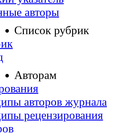
нные авторы
Список рубрик
рик
д
Авторам
рования
ипы авторов журнала
ципы рецензирования
ров