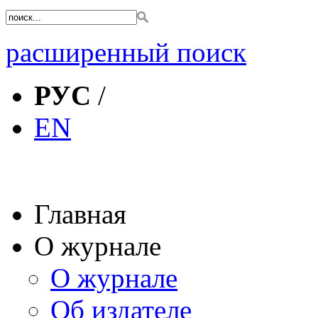
расширенный поиск
РУС
/
EN
Главная
О журнале
О журнале
Об издателе