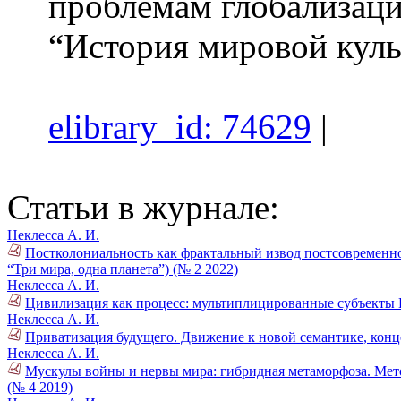
проблемам глобализаци
“История мировой кул
elibrary_id: 74629
|
Статьи в журнале:
Неклесса А. И.
Постколониальность как фрактальный извод постсовременнос
“Три мира, одна планета”) (№ 2 2022)
Неклесса А. И.
Цивилизация как процесс: мультиплицированные субъекты 
Неклесса А. И.
Приватизация будущего. Движение к новой семантике, конц
Неклесса А. И.
Мускулы войны и нервы мира: гибридная метаморфоза. Мет
(№ 4 2019)