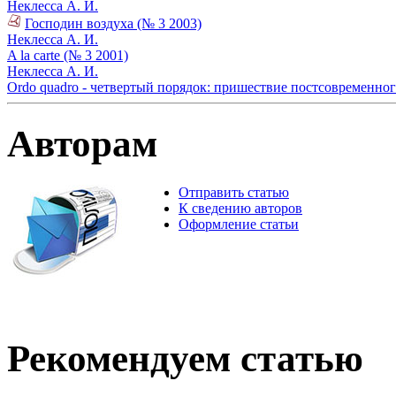
Неклесса А. И.
Господин воздуха (№ 3 2003)
Неклесса А. И.
A la carte (№ 3 2001)
Неклесса А. И.
Ordo quadro - четвертый порядок: пришествие постсовременног
Авторам
Отправить статью
К сведению авторов
Оформление статьи
Рекомендуем статью