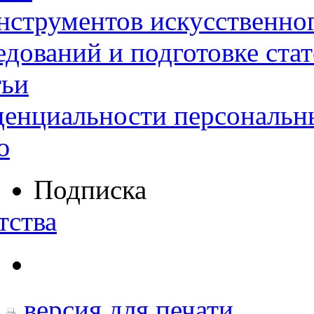
нструментов искусственног
дований и подготовке ста
тьи
денциальности персональн
ю
Подписка
тства
версия для печати