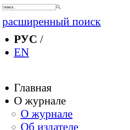
расширенный поиск
РУС
/
EN
Главная
О журнале
О журнале
Об издателе