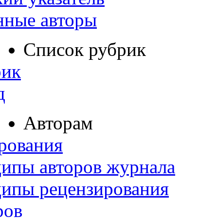
нные авторы
Список рубрик
рик
д
Авторам
рования
ипы авторов журнала
ципы рецензирования
ров