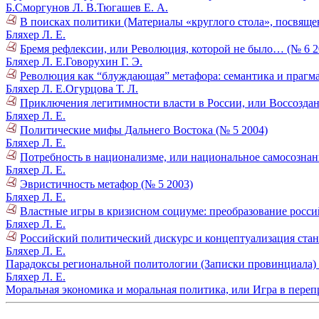
Б.
Сморгунов Л. В.
Тюгашев Е. А.
В поисках политики (Материалы «круглого стола», посвяще
Бляхер Л. Е.
Бремя рефлексии, или Революция, которой не было… (№ 6 2
Бляхер Л. Е.
Говорухин Г. Э.
Революция как “блуждающая” метафора: семантика и прагма
Бляхер Л. Е.
Огурцова Т. Л.
Приключения легитимности власти в России, или Воссозда
Бляхер Л. Е.
Политические мифы Дальнего Востока (№ 5 2004)
Бляхер Л. Е.
Потребность в национализме, или национальное самосознан
Бляхер Л. Е.
Эвристичность метафор (№ 5 2003)
Бляхер Л. Е.
Властные игры в кризисном социуме: преобразование росси
Бляхер Л. Е.
Российский политический дискурс и концептуализация стан
Бляхер Л. Е.
Парадоксы региональной политологии (Записки провинциала) 
Бляхер Л. Е.
Моральная экономика и моральная политика, или Игра в переп