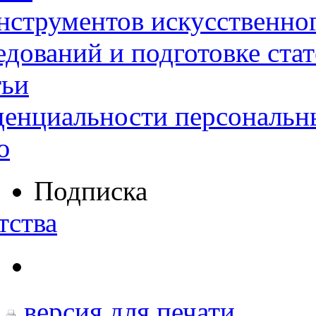
нструментов искусственног
дований и подготовке ста
тьи
денциальности персональн
ю
Подписка
тства
версия для печати