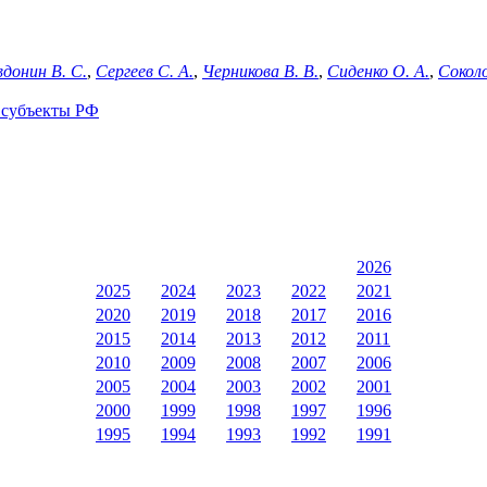
вдонин В. С.
,
Сергеев С. А.
,
Черникова В. В.
,
Сиденко О. А.
,
Соколо
 субъекты РФ
2026
2025
2024
2023
2022
2021
2020
2019
2018
2017
2016
2015
2014
2013
2012
2011
2010
2009
2008
2007
2006
2005
2004
2003
2002
2001
2000
1999
1998
1997
1996
1995
1994
1993
1992
1991