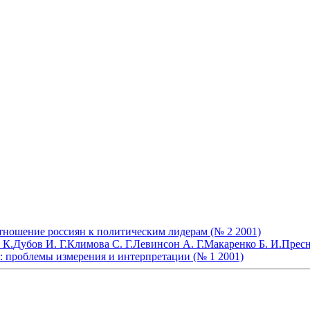
тношение россиян к политическим лидерам (№ 2 2001)
 К.
Дубов И. Г.
Климова С. Г.
Левинсон А. Г.
Макаренко Б. И.
Пресн
: проблемы измерения и интерпретации (№ 1 2001)