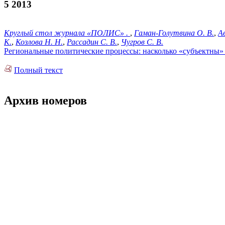
5 2013
Круглый стол журнала «ПОЛИС» .
,
Гаман-Голутвина О. В.
,
А
К.
,
Козлова Н. Н.
,
Рассадин С. В.
,
Чугров С. В.
Региональные политические процессы: насколько «субъектны»
Полный текст
Архив номеров