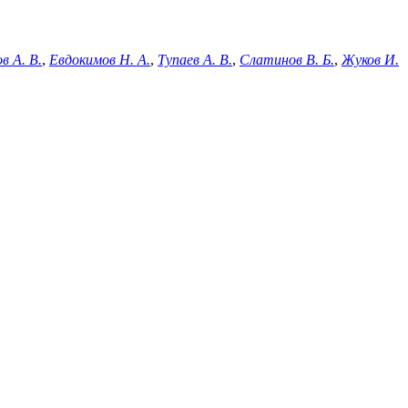
в А. В.
,
Евдокимов Н. А.
,
Тупаев А. В.
,
Слатинов В. Б.
,
Жуков И.