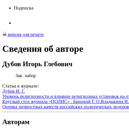
Подписка
версия для печати
Сведения об авторе
Дубов Игорь Глебович
Зав. лабор
Статьи в журнале:
Дубов И. Г.
Уровень религиозности и влияние религиозных установок на о
Круглый стол журнала «ПОЛИС» .
Брицкий Г. О.
Владыкина И.
Оценка личностных качеств российских политических лидеров
Авторам