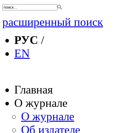
расширенный поиск
РУС
/
EN
Главная
О журнале
О журнале
Об издателе