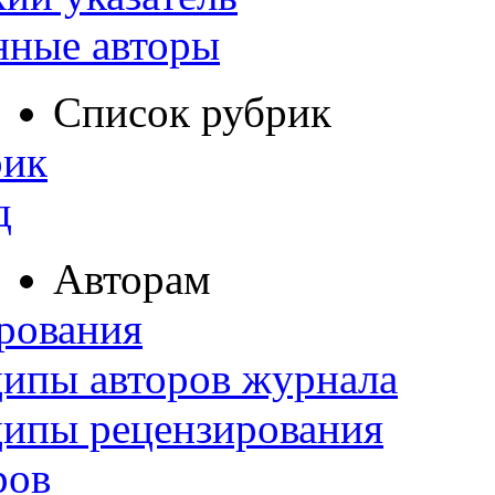
нные авторы
Список рубрик
рик
д
Авторам
рования
ипы авторов журнала
ципы рецензирования
ров