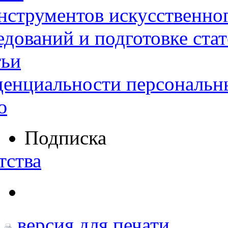
нструментов искусственног
дований и подготовке ста
тьи
денциальности персональн
ю
Подписка
тства
версия для печати