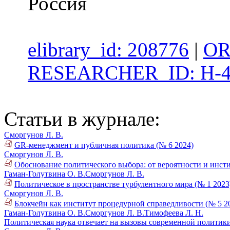
Россия
elibrary_id: 208776
|
OR
RESEARCHER_ID: H-4
Статьи в журнале:
Сморгунов Л. В.
GR-менеджмент и публичная политика (№ 6 2024)
Сморгунов Л. В.
Обоснование политического выбора: от вероятности и инст
Гаман-Голутвина О. В.
Сморгунов Л. В.
Политическое в пространстве турбулентного мира (№ 1 2023
Сморгунов Л. В.
Блокчейн как институт процедурной справедливости (№ 5 2
Гаман-Голутвина О. В.
Сморгунов Л. В.
Тимофеева Л. Н.
Политическая наука отвечает на вызовы современной политики 