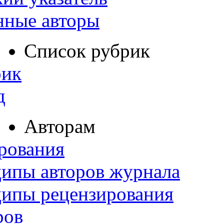
нные авторы
Список рубрик
рик
д
Авторам
рования
ипы авторов журнала
ципы рецензирования
ров