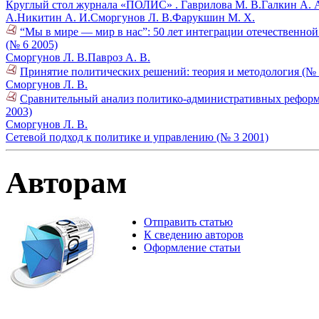
Круглый стол журнала «ПОЛИС» .
Гаврилова М. В.
Галкин А. 
А.
Никитин А. И.
Сморгунов Л. В.
Фарукшин М. Х.
“Мы в мире — мир в нас”: 50 лет интеграции отечественно
(№ 6 2005)
Сморгунов Л. В.
Павроз А. В.
Принятие политических решений: теория и методология (№ 
Сморгунов Л. В.
Сравнительный анализ политико-административных реформ: 
2003)
Сморгунов Л. В.
Сетевой подход к политике и управлению (№ 3 2001)
Авторам
Отправить статью
К сведению авторов
Оформление статьи