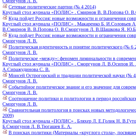
Сморгунов Л. В.
Сетевые политические партии (№ 4 2014)
Круглый стол журнала «ПОЛИС» .
Смирнов В. В.
Попова О. В.
Куда пойдет Россия: новые возможности и ограничения совре
Круглый стол журнала «ПОЛИС» .
Макаренко Б. И.
Соловьев А
В.
Смирнов В. В.
Попова О. В.
Сморгунов Л. В.
Шашкова Я. Ю.
Б
Куда пойдет Россия: новые возможности и ограничения совре
Сморгунов Л. В.
Политическая идентичность и понятие политического (№ 6 
Сморгунов Л. В.
Политическое «между»: феномен лиминальности в современ
Круглый стол журнала «ПОЛИС» .
Сморгунов Л. В.
Осипов И. 
А.
Сиражудинова С. В.
Моисей Острогорский и традиции политической науки (№ 4
Сморгунов Л. В.
Событийное политическое знание и его значение для совре
Сморгунов Л. В.
Соотношение политики и политологии в период российских
Сморгунов Л. В.
Сравнительная политология в поисках новых методологичес
2009)
Круглый стол журнала «ПОЛИС» .
Бляхер Л. Е.
Голик Н. В.
Гуто
Б.
Сморгунов Л. В.
Тюгашев Е. А.
В поисках политики (Материалы «круглого стола», посвяще