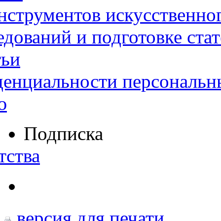
нструментов искусственног
дований и подготовке ста
тьи
денциальности персональн
ю
Подписка
тства
версия для печати