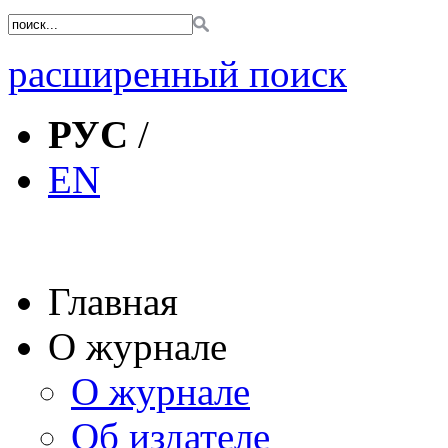
расширенный поиск
РУС
/
EN
Главная
О журнале
О журнале
Об издателе