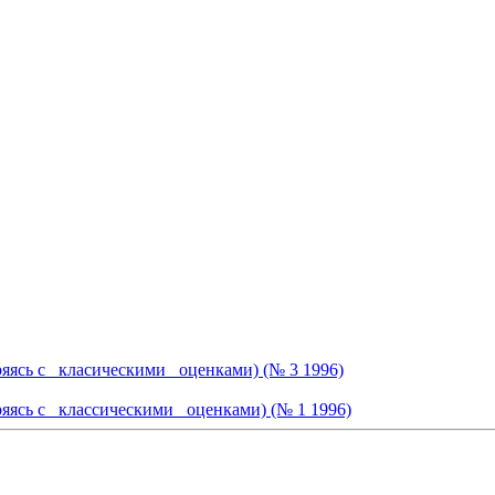
ясь с _класическими_ оценками) (№ 3 1996)
ясь с _классическими_ оценками) (№ 1 1996)