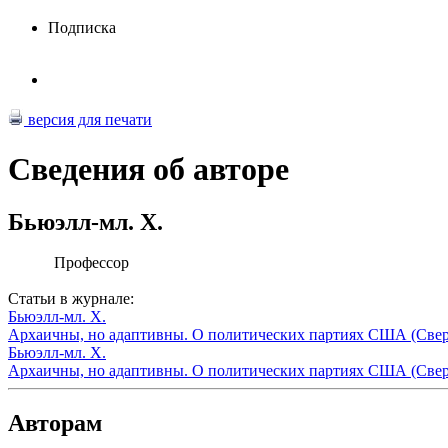
Подписка
версия для печати
Сведения об авторе
Бьюэлл-мл. Х.
Профессор
Статьи в журнале:
Бьюэлл-мл. Х.
Архаичны, но адаптивны. О политических партиях США (Сверя
Бьюэлл-мл. Х.
Архаичны, но адаптивны. О политических партиях США (Сверя
Авторам