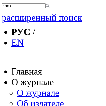
расширенный поиск
РУС
/
EN
Главная
О журнале
О журнале
Об издателе