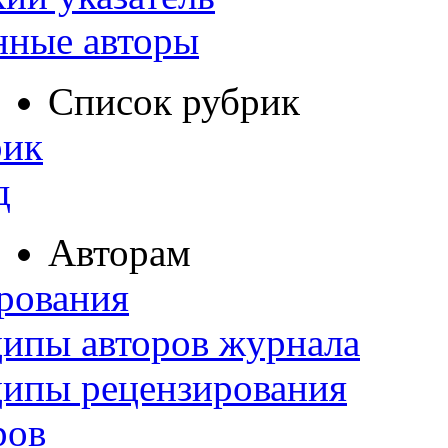
нные авторы
Список рубрик
рик
д
Авторам
рования
ипы авторов журнала
ципы рецензирования
ров