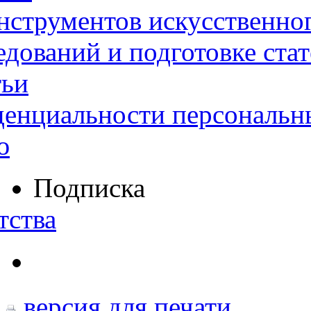
нструментов искусственног
дований и подготовке ста
тьи
денциальности персональн
ю
Подписка
тства
версия для печати