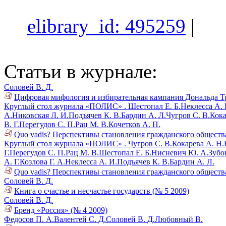
elibrary_id: 495259
|
Статьи в журнале:
Соловей В. Д.
Цифровая мифология и избирательная кампания Дональда Т
Круглый стол журнала «ПОЛИС» .
Шестопал Е. Б.
Неклесса А. 
А.
Никовская Л. И.
Подъячев К. В.
Бардин А. Л.
Чугров С. В.
Кока
В. Г.
Перегудов С. П.
Рац М. В.
Кочетков А. П.
Quo vadis? Перспективы становления гражданского общества 
Круглый стол журнала «ПОЛИС» .
Чугров С. В.
Кокарева А. Н.
Г.
Перегудов С. П.
Рац М. В.
Шестопал Е. Б.
Нисневич Ю. А.
Зубов
А. Г.
Козлова Г. А.
Неклесса А. И.
Подъячев К. В.
Бардин А. Л.
Quo vadis? Перспективы становления гражданского общества 
Соловей В. Д.
Книга о счастье и несчастье государств (№ 5 2009)
Соловей В. Д.
Бренд «Россия» (№ 4 2009)
Федосов П. А.
Валентей С. Д.
Соловей В. Д.
Любовный В.