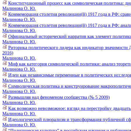
Конституционный процесс как символическая политика: дис
Малинова О. Ю.
Коммеморация столетия революции(й) 1917 года в РФ: срав
Малинова О. Ю.
Коммеморация столетия революции(й) 1917 года в РФ: анал
Малинова О. Ю.
Официальный исторический нарратив как элемент политики и
Малинова О. Ю.
Риторика политического лидера как индикатор значимости 
2016)
Малинова О. Ю.
Миф как категория символической политики: анализ теорети
Малинова О. Ю.
Идеи как независимые переменные в политических исследов
Малинова О. Ю.
Символическая политика и конструирование макрополитичес
Малинова О. Ю.
Размышляя над феноменом сообщества (№ 5 2009)
Малинова О. Ю.
Как возможно невозможное: взгляд на перестройку двадцать 
Малинова О. Ю.
Идеологический плюрализм и трансформация публичной сфе
Малинова О. Ю.
“Политическая культура” в российском научном и публичном