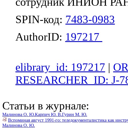
сотрудник ИНИОН РА
SPIN-код:
7483-0983
AuthorID:
197217
elibrary_id: 197217
|
OR
RESEARCHER_ID: J-78
Статьи в журнале:
Малинова О. Ю.
Карпич Ю. В.
Гурин М. Ю.
Вспоминая август 1991-го: теледокументалистика как инст
Малинова О. Ю.