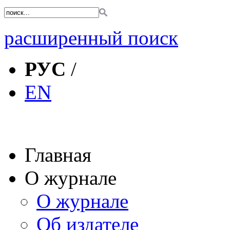
расширенный поиск
РУС
/
EN
Главная
О журнале
О журнале
Об издателе