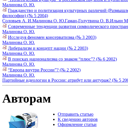
Малинова О. Ю.
Гражданство и политизация культурных различий (Размышл
философии) (№ 5 2004)
Соловьев А. И.
Малинова О. Ю.
Гаман-Голутвина О. В.
Ильин М.
Современные тенденции развития символического пространс
Малинова О. Ю.
Исследуя феномен консерватизма (№ 3 2003)
Малинова О. Ю.
Либерализм и концепт нации (№ 2 2003)
Малинова О. Ю.
В поисках национализма со знаком “плюс”? (№ 6 2002)
Малинова О. Ю.
“Европа внутри России”? (№ 2 2002)
Малинова О. Ю.
Партийные идеологии в России: атрибут или антураж? (№ 5 20
Авторам
Отправить статью
К сведению авторов
Оформление статьи