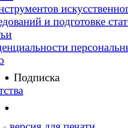
нструментов искусственног
дований и подготовке ста
тьи
денциальности персональн
ю
Подписка
тства
версия для печати