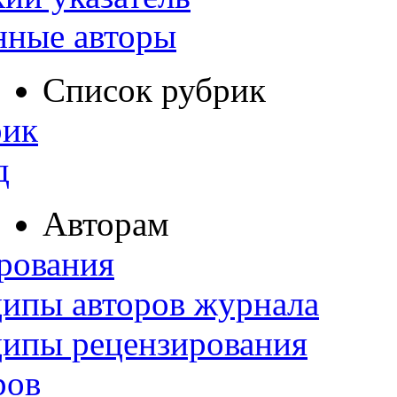
нные авторы
Список рубрик
рик
д
Авторам
рования
ипы авторов журнала
ципы рецензирования
ров