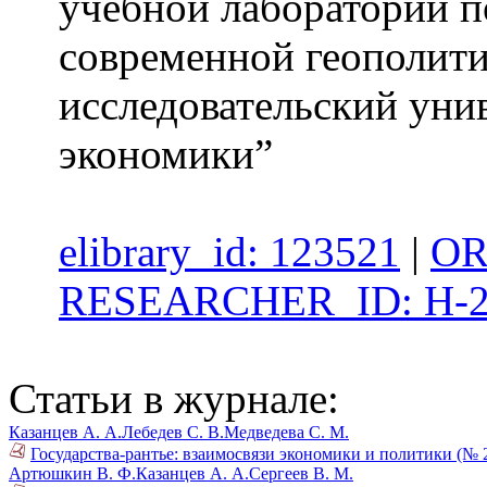
учебной лаборатории п
современной геополит
исследовательский уни
экономики”
elibrary_id: 123521
|
OR
RESEARCHER_ID: H-2
Статьи в журнале:
Казанцев А. А.
Лебедев С. В.
Медведева С. М.
Государства-рантье: взаимосвязи экономики и политики (№ 
Артюшкин В. Ф.
Казанцев А. А.
Сергеев В. М.