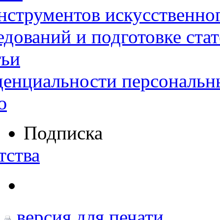
нструментов искусственног
дований и подготовке ста
тьи
денциальности персональн
ю
Подписка
тства
версия для печати