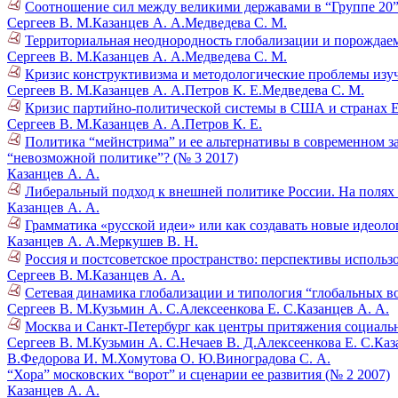
Соотношение сил между великими державами в “Группе 20”
Сергеев В. М.
Казанцев А. А.
Медведева С. М.
Территориальная неоднородность глобализации и порождае
Сергеев В. М.
Казанцев А. А.
Медведева С. М.
Кризис конструктивизма и методологические проблемы изу
Сергеев В. М.
Казанцев А. А.
Петров К. Е.
Медведева С. М.
Кризис партийно-политической системы в США и странах Е
Сергеев В. М.
Казанцев А. А.
Петров К. Е.
Политика “мейнстрима” и ее альтернативы в современном за
“невозможной политике”? (№ 3 2017)
Казанцев А. А.
Либеральный подход к внешней политике России. На полях
Казанцев А. А.
Грамматика «русской идеи» или как создавать новые идеоло
Казанцев А. А.
Меркушев В. Н.
Россия и постсоветское пространство: перспективы использ
Сергеев В. М.
Казанцев А. А.
Сетевая динамика глобализации и типология “глобальных во
Сергеев В. М.
Кузьмин А. С.
Алексеенкова Е. С.
Казанцев А. А.
Москва и Санкт-Петербург как центры притяжения социальн
Сергеев В. М.
Кузьмин А. С.
Нечаев В. Д.
Алексеенкова Е. С.
Каз
В.
Федорова И. М.
Хомутова О. Ю.
Виноградова С. А.
“Хора” московских “ворот” и сценарии ее развития (№ 2 2007)
Казанцев А. А.