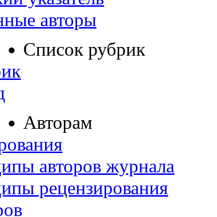
нные авторы
Список рубрик
рик
д
Авторам
рования
ипы авторов журнала
ципы рецензирования
ров