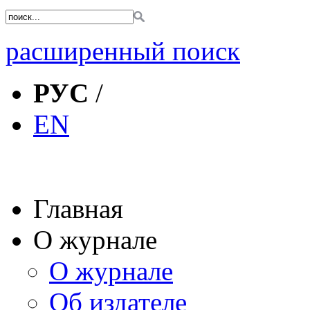
расширенный поиск
РУС
/
EN
Главная
О журнале
О журнале
Об издателе