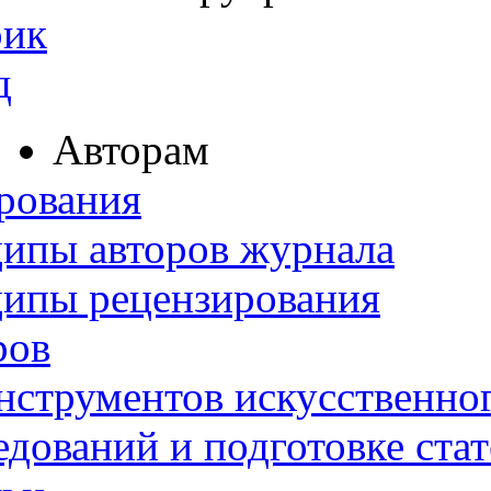
рик
д
Авторам
рования
ипы авторов журнала
ципы рецензирования
ров
нструментов искусственног
дований и подготовке ста