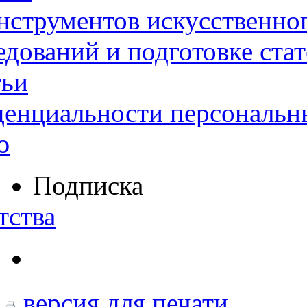
нструментов искусственног
дований и подготовке ста
тьи
денциальности персональн
ю
Подписка
тства
версия для печати