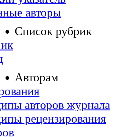
нные авторы
Список рубрик
рик
д
Авторам
рования
ипы авторов журнала
ципы рецензирования
ров