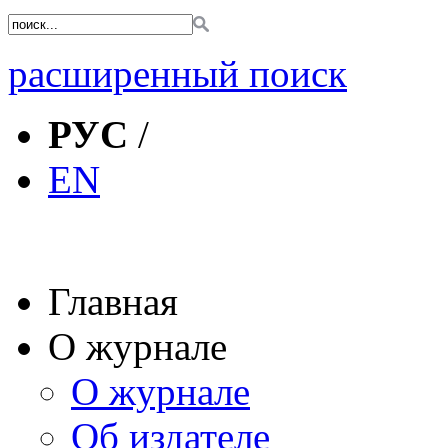
расширенный поиск
РУС
/
EN
Главная
О журнале
О журнале
Об издателе