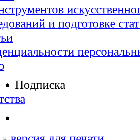
нструментов искусственног
дований и подготовке ста
тьи
денциальности персональн
ю
Подписка
тства
версия для печати