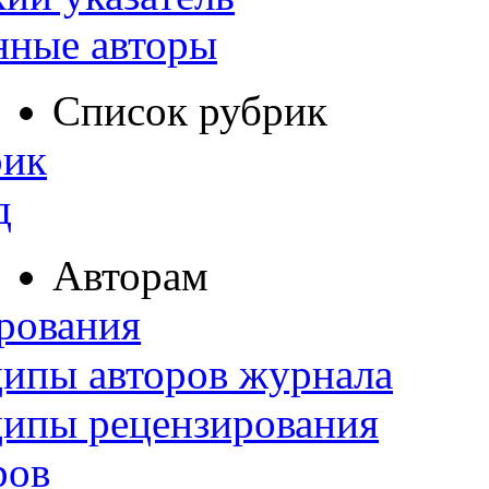
нные авторы
Список рубрик
рик
д
Авторам
рования
ипы авторов журнала
ципы рецензирования
ров