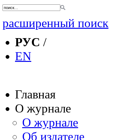
расширенный поиск
РУС
/
EN
Главная
О журнале
О журнале
Об издателе