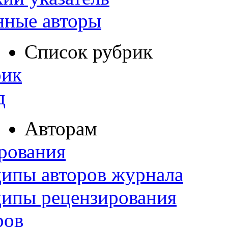
нные авторы
Список рубрик
рик
д
Авторам
рования
ипы авторов журнала
ципы рецензирования
ров