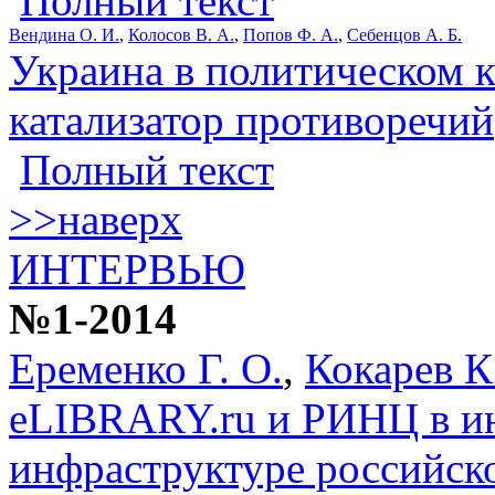
Полный текст
Вендина О. И.
,
Колосов В. А.
,
Попов Ф. А.
,
Себенцов А. Б.
Украина в политическом к
катализатор противоречий
Полный текст
>>наверх
ИНТЕРВЬЮ
№1-2014
Еременко Г. О.
,
Кокарев К
eLIBRARY.ru и РИНЦ в 
инфраструктуре российско