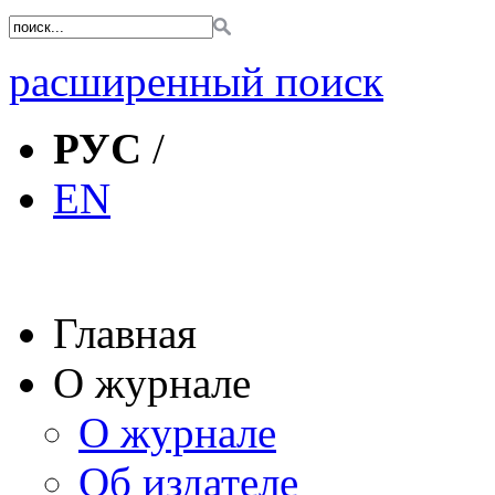
расширенный поиск
РУС
/
EN
Главная
О журнале
О журнале
Об издателе