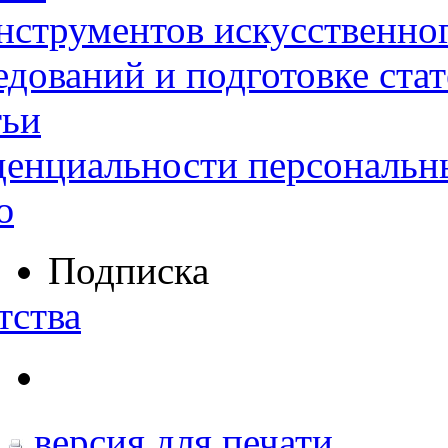
нструментов искусственног
дований и подготовке ста
тьи
денциальности персональн
ю
Подписка
тства
версия для печати