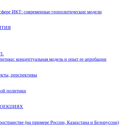
 сфере ИКТ: современные геополитические модели
ИТИЯ
П.
литики: концептуальная модель и опыт ее апробации
ъекты, перспективы
вой политики
РОЕКЦИЯХ
остранстве (на примере России, Казахстана и Белоруссии)