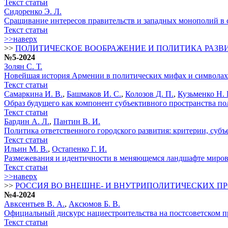
Текст статьи
Сидоренко Э. Л.
Сращивание интересов правительств и западных монополий в
Текст статьи
>>наверх
>>
ПОЛИТИЧЕСКОЕ ВООБРАЖЕНИЕ И ПОЛИТИКА РАЗВ
№5-2024
Золян С. Т.
Новейшая история Армении в политических мифах и символах
Текст статьи
Самаркина И. В.
,
Башмаков И. С.
,
Колозов Д. П.
,
Кузьменко Н. 
Образ будущего как компонент субъективного пространства по
Текст статьи
Бардин А. Л.
,
Пантин В. И.
Политика ответственного городского развития: критерии, суб
Текст статьи
Ильин М. В.
,
Остапенко Г. И.
Размежевания и идентичности в меняющемся ландшафте миро
Текст статьи
>>наверх
>>
РОССИЯ ВО ВНЕШНЕ- И ВНУТРИПОЛИТИЧЕСКИХ П
№4-2024
Авксентьев В. А.
,
Аксюмов Б. В.
Официальный дискурс нациестроительства на постсоветском пр
Текст статьи