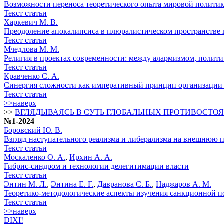
Возможности переноса теоретического опыта мировой полити
Текст статьи
Харкевич М. В.
Преодоление апокалипсиса в плюралистическом пространстве 
Текст статьи
Мчедлова М. М.
Религия в проектах современности: между алармизмом, полити
Текст статьи
Кравченко С. А.
Синергия сложности как императивный принцип организации 
Текст статьи
>>наверх
>>
ВГЛЯДЫВАЯСЬ В СУТЬ ГЛОБАЛЬНЫХ ПРОТИВОСТО
№1-2024
Боровский Ю. В.
Взгляд наступательного реализма и либерализма на внешнюю
Текст статьи
Москаленко О. А.
,
Ирхин А. А.
Гибрис-синдром и технологии делегитимации власти
Текст статьи
Энтин М. Л.
,
Энтина Е. Г.
,
Давранова С. Б.
,
Наджаров А. М.
Теоретико-методологические аспекты изучения санкционной п
Текст статьи
>>наверх
DIXI!