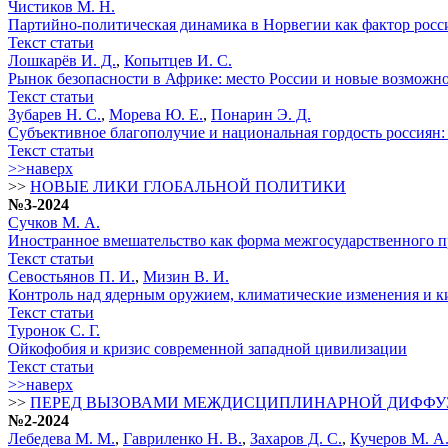
Чистиков М. Н.
Партийно-политическая динамика в Норвегии как фактор рос
Текст статьи
Лошкарёв И. Д.
,
Копытцев И. С.
Рынок безопасности в Африке: место России и новые возможн
Текст статьи
Зубарев Н. С.
,
Морева Ю. Е.
,
Понарин Э. Д.
Субъективное благополучие и национальная гордость россиян:
Текст статьи
>>наверх
>>
НОВЫЕ ЛИКИ ГЛОБАЛЬНОЙ ПОЛИТИКИ
№3-2024
Сучков М. А.
Иностранное вмешательство как форма межгосударственного п
Текст статьи
Севостьянов П. И.
,
Мизин В. И.
Контроль над ядерным оружием, климатические изменения и к
Текст статьи
Туронок С. Г.
Ойкофобия и кризис современной западной цивилизации
Текст статьи
>>наверх
>>
ПЕРЕД ВЫЗОВАМИ МЕЖДИСЦИПЛИНАРНОЙ ДИФФУЗ
№2-2024
Лебедева М. М.
,
Гавриленко Н. В.
,
Захаров Д. С.
,
Кучеров М. А