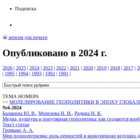
Подписка
версия для печати
Опубликовано в 2024 г.
2026
|
2025
|
2024
|
2023
|
2022
|
2021
|
2020
|
2019
|
2018
|
2017
|
2
|
1995
|
1994
|
1993
|
1992
|
1991
|
ТЕМА НОМЕРА
>>
МОДЕЛИРОВАНИЕ ГЕОПОЛИТИКИ В ЭПОХУ ГЛОБА
№6-2024
Балакина Ю. В.
,
Морозова Н. Н.
,
Радина Н. К.
Медиа, культура и популярная геополитика: как создаются во
Текст статьи
Громыко А. А.
Мир полицентризма: роль ценностей в конкуренции ведущих 