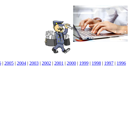
6
|
2005
|
2004
|
2003
|
2002
|
2001
|
2000
|
1999
|
1998
|
1997
|
1996