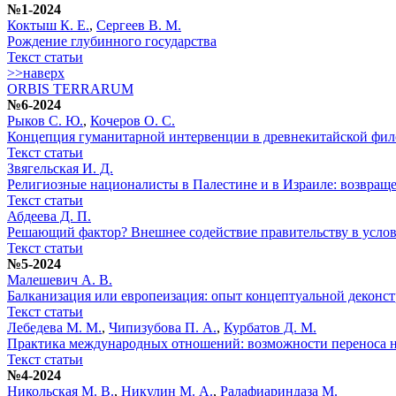
№1-2024
Коктыш К. Е.
,
Сергеев В. М.
Рождение глубинного государства
Текст статьи
>>наверх
ORBIS TERRARUM
№6-2024
Рыков С. Ю.
,
Кочеров О. С.
Концепция гуманитарной интервенции в древнекитайской фил
Текст статьи
Звягельская И. Д.
Религиозные националисты в Палестине и в Израиле: возвраще
Текст статьи
Абдеева Д. П.
Решающий фактор? Внешнее содействие правительству в усло
Текст статьи
№5-2024
Малешевич А. В.
Балканизация или европеизация: опыт концептуальной деконс
Текст статьи
Лебедева М. М.
,
Чипизубова П. А.
,
Курбатов Д. М.
Практика международных отношений: возможности переноса н
Текст статьи
№4-2024
Никольская М. В.
,
Никулин М. А.
,
Ралафиариндаза М.