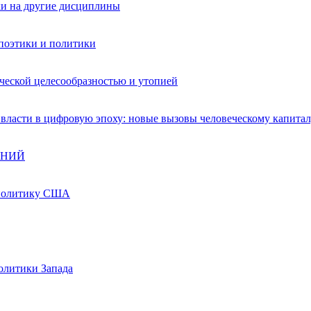
ки на другие дисциплины
поэтики и политики
ческой целесообразностью и утопией
власти в цифровую эпоху: новые вызовы человеческому капита
ЯНИЙ
 политику США
олитики Запада