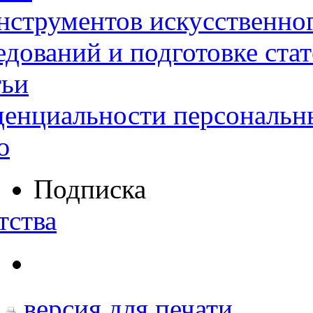
нструментов искусственног
дований и подготовке ста
тьи
денциальности персональн
ю
Подписка
тства
версия для печати