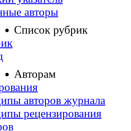
нные авторы
Список рубрик
рик
д
Авторам
рования
ипы авторов журнала
ципы рецензирования
ров