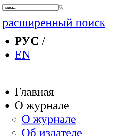
расширенный поиск
РУС
/
EN
Главная
О журнале
О журнале
Об издателе