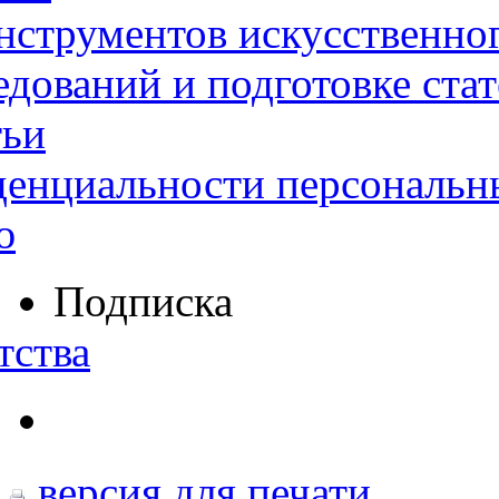
нструментов искусственног
дований и подготовке ста
тьи
денциальности персональн
ю
Подписка
тства
версия для печати