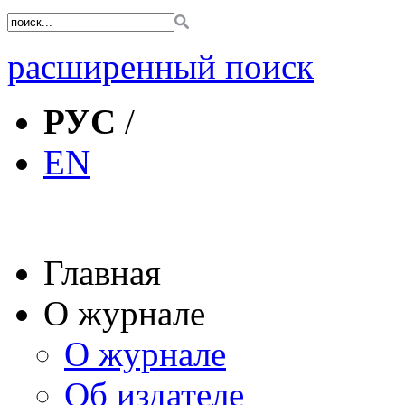
расширенный поиск
РУС
/
EN
Главная
О журнале
О журнале
Об издателе